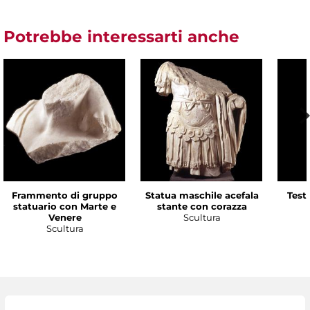
Potrebbe interessarti anche
Frammento di gruppo
Statua maschile acefala
Test
statuario con Marte e
stante con corazza
Venere
Scultura
Scultura