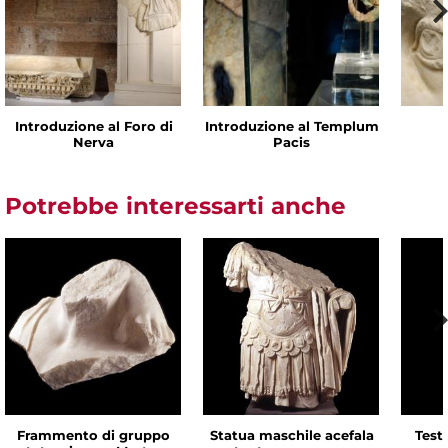
Introduzione al Foro di
Introduzione al Templum
Nerva
Pacis
Potrebbe interessarti anche
Frammento di gruppo
Statua maschile acefala
Test