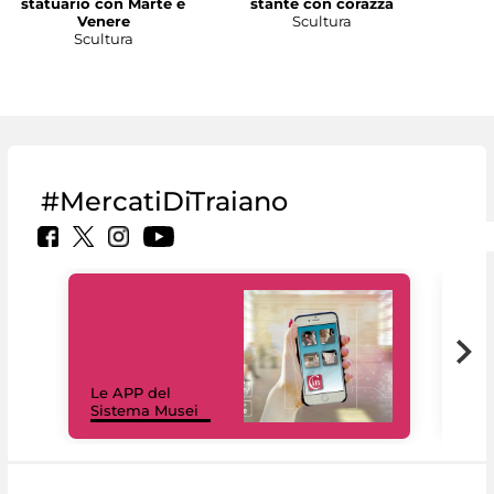
statuario con Marte e
stante con corazza
Venere
Scultura
Scultura
#MercatiDiTraiano
Il 
Le APP del
Mus
Sistema Musei
net