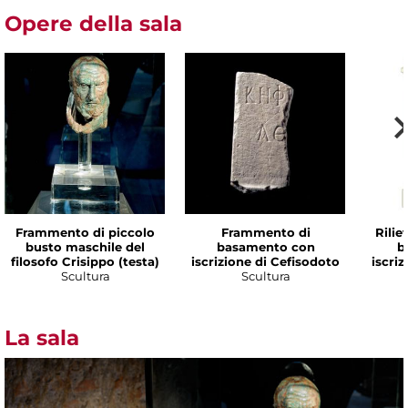
Opere della sala
Frammento di piccolo
Frammento di
Rilie
busto maschile del
basamento con
b
filosofo Crisippo (testa)
iscrizione di Cefisodoto
iscri
Scultura
Scultura
La sala