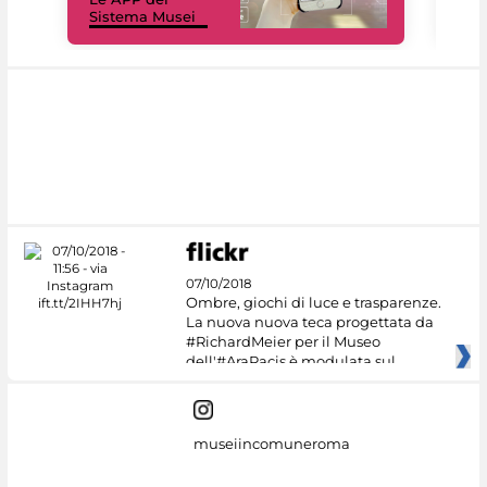
Sistema Musei
net
07/10/2018
Ombre, giochi di luce e trasparenze.
La nuova nuova teca progettata da
#RichardMeier per il Museo
dell'#AraPacis è modulata sul
museiincomuneroma