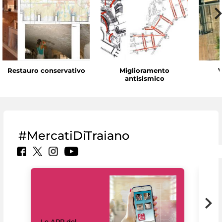
Restauro conservativo
Miglioramento
V
antisismico
#MercatiDiTraiano
Il 
Le APP del
Mus