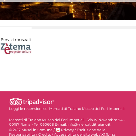
Servizi museali
Leggi le recensioni su:
Mercati di Traiano Museo dei Fori Imperiali
Mercati di Traiano Museo dei Fori Imperiali - Via IV Novembre 94 -
00187 Roma - Tel. 060608 E-mail: info@mercatiditraiano.it
© 2017 Musei in Comune
/
Privacy
/
Esclusione delle
Responsabilità
/
Credits
/
Accessibilità del sito web
/
XML-rss