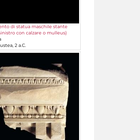
to di statua maschile stante
sinistro con calzare o mulleus)
a
stea, 2 a.C.