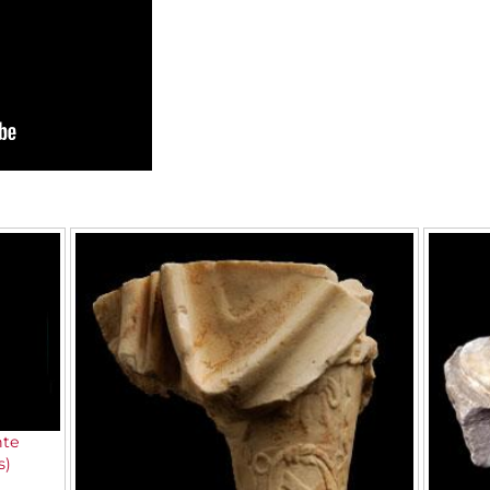
nte
s)