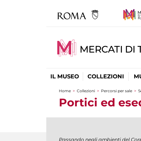
MERCATI DI 
IL MUSEO
COLLEZIONI
M
Home
>
Collezioni
>
Percorsi per sale
>
S
Tu sei qui
Portici ed ese
Passando negli ambienti del Corp