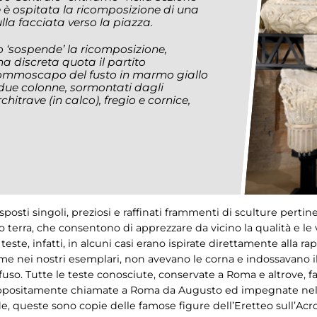
 è ospitata la ricomposizione di una
lla facciata verso la piazza.
o ‘sospende’ la ricomposizione,
 discreta quota il partito
sommoscapo del fusto in marmo giallo
e due colonne, sormontati dagli
hitrave (in calco), fregio e cornice,
posti singoli, preziosi e raffinati frammenti di sculture pertinen
terra, che consentono di apprezzare da vicino la qualità e le va
e teste, infatti, in alcuni casi erano ispirate direttamente all
 come nei nostri esemplari, non avevano le corna e indossavano i
iffuso. Tutte le teste conosciute, conservate a Roma e altrove, 
 appositamente chiamate a Roma da Augusto ed impegnate nel
e, queste sono copie delle famose figure dell’Eretteo sull’Acr