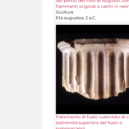
dei portici del Foro di Augusto, co
frammenti originali e calchi in resi
Scultura
Età augustea, 2 a.C.
Frammento di fusto rudentato di 
(estremità superiore del fusto o
sommoscapo)