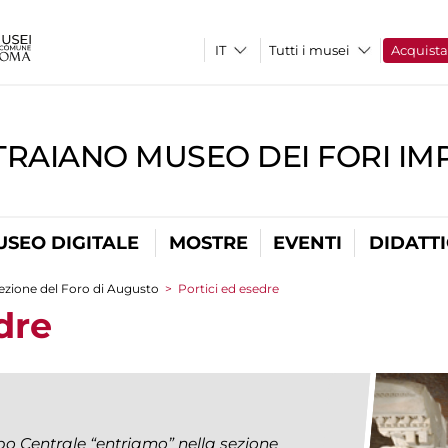
Tutti i musei
Acquist
TRAIANO MUSEO DEI FORI IM
USEO DIGITALE
MOSTRE
EVENTI
DIDATT
ezione del Foro di Augusto
>
Portici ed esedre
dre
o Centrale “entriamo” nella sezione