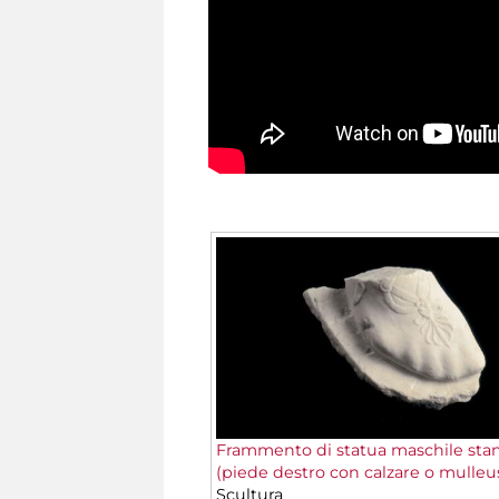
Frammento di statua maschile sta
(piede destro con calzare o mulleu
Scultura