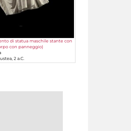
to di statua maschile stante con
orpo con panneggio)
a
stea, 2 a.C.