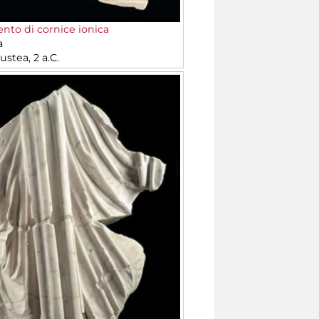
to di cornice ionica
a
stea, 2 a.C.