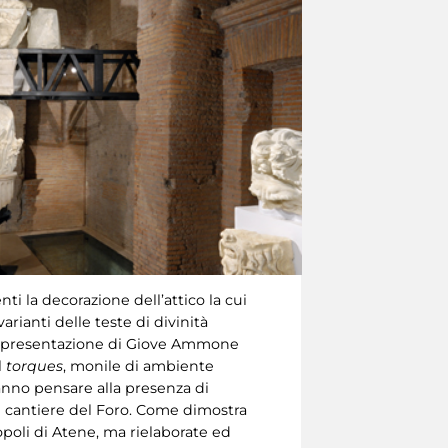
ti la decorazione dell’attico la cui
rianti delle teste di divinità
a rappresentazione di Giove Ammone
l
torques
, monile di ambiente
fanno pensare alla presenza di
 cantiere del Foro. Come dimostra
opoli di Atene, ma rielaborate ed