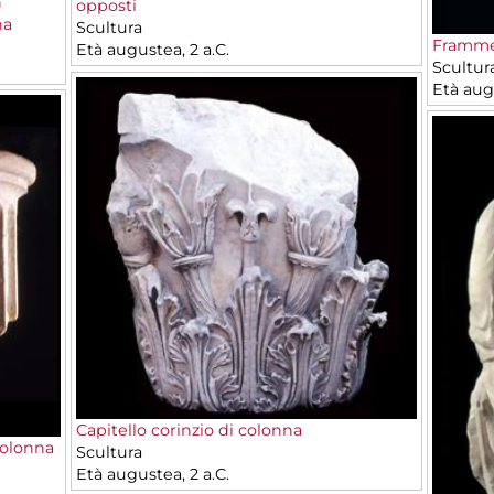
n
opposti
na
Scultura
Frammen
Età augustea, 2 a.C.
Scultur
Età augu
Capitello corinzio di colonna
colonna
Scultura
Età augustea, 2 a.C.