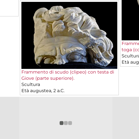
Frammen
toga (c
Scultur
Età augu
Frammento di scudo (clipeo) con testa di
Giove (parte superiore).
Scultura
Età augustea, 2 a.C.