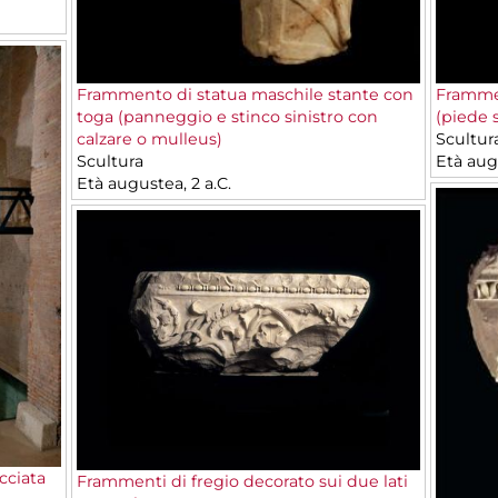
Frammento di statua maschile stante con
Frammen
toga (panneggio e stinco sinistro con
(piede 
calzare o mulleus)
Scultur
Scultura
Età augu
Età augustea, 2 a.C.
cciata
Frammenti di fregio decorato sui due lati