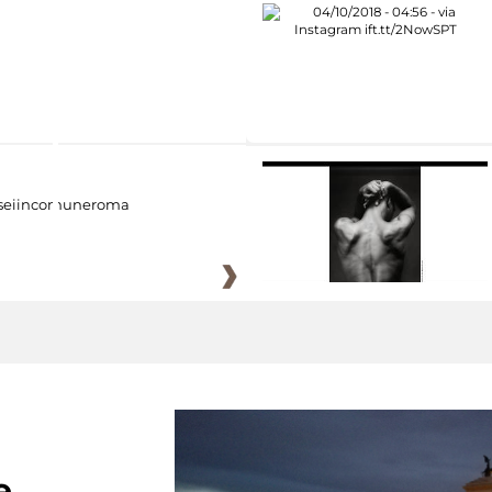
eiincomuneroma
e