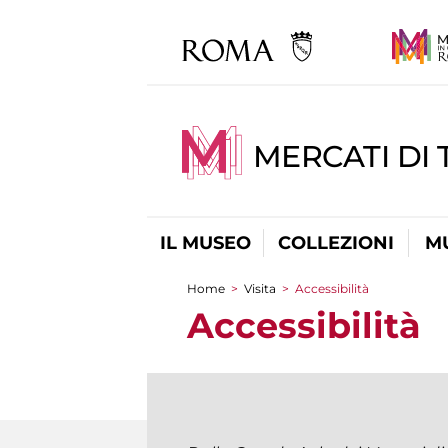
MERCATI DI 
IL MUSEO
COLLEZIONI
M
Home
>
Visita
>
Accessibilità
Tu sei qui
Accessibilità