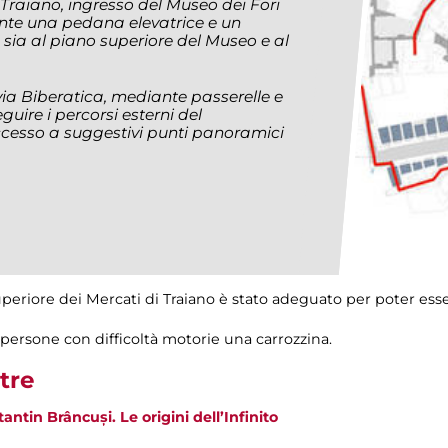
Traiano, ingresso del Museo dei Fori
ante una pedana elevatrice e un
, sia al piano superiore del Museo e al
 via Biberatica, mediante passerelle e
uire i percorsi esterni del
sso a suggestivi punti panoramici
riore dei Mercati di Traiano è stato adeguato per poter esser
persone con difficoltà motorie una carrozzina.
tre
antin Brâncuși. Le origini dell’Infinito