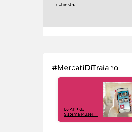
richiesta.
#MercatiDiTraiano
Le APP del
Sistema Musei