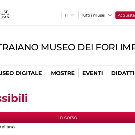
Tutti i musei
Acquist
TRAIANO MUSEO DEI FORI IM
USEO DIGITALE
MOSTRE
EVENTI
DIDATT
sibili
In corso
(scheda attiva)
italiano