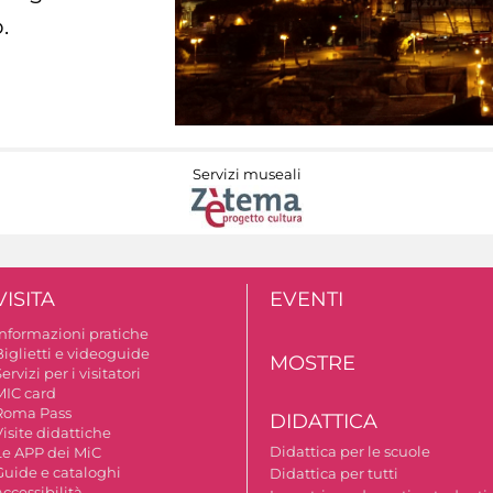
.
Servizi museali
VISITA
EVENTI
Informazioni pratiche
Biglietti e videoguide
MOSTRE
ervizi per i visitatori
MIC card
Roma Pass
DIDATTICA
isite didattiche
Didattica per le scuole
Le APP dei MiC
Guide e cataloghi
Didattica per tutti
ccessibilità