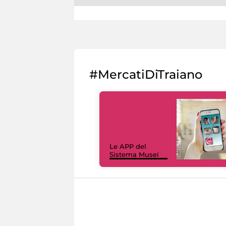
#MercatiDiTraiano
Le APP del
Sistema Musei