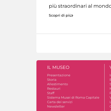
più straordinari al mondo
Scopri di più
IL MUSEO
Presentazione
Storia
Allestimento
S
Restauri
Staff
Sistema Musei di Roma Capitale
V
Carta dei servizi
Newsletter
A