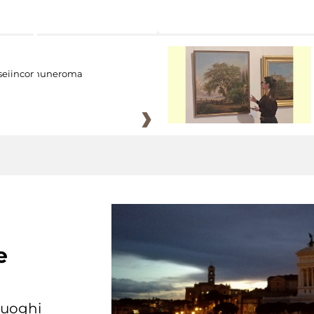
eiincomuneroma
e
 luoghi