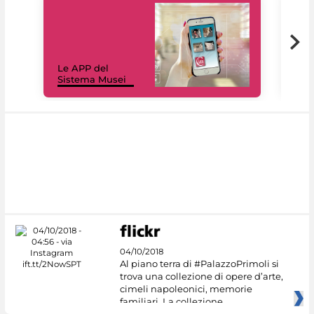
Il 
Le APP del
Mus
Sistema Musei
net
04/10/2018
Al piano terra di #PalazzoPrimoli si
trova una collezione di opere d’arte,
cimeli napoleonici, memorie
familiari. La collezione