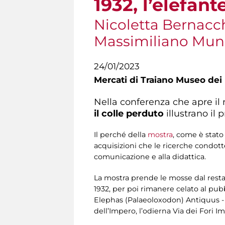
1932, l’elefant
Nicoletta Bernacch
Massimiliano Munz
24/01/2023
Mercati di Traiano Museo dei 
Nella conferenza che apre il
il colle perduto
illustrano il 
Il perché della
mostra
, come è stato 
acquisizioni che le ricerche condott
comunicazione e alla didattica.
La mostra prende le mosse dal restau
1932, per poi rimanere celato al pubbl
Elephas (Palaeoloxodon) Antiquus - r
dell’Impero, l’odierna Via dei Fori Im