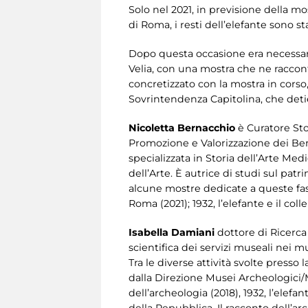
Solo nel 2021, in previsione della mo
di Roma, i resti dell’elefante sono st
Dopo questa occasione era necessari
Velia, con una mostra che ne raccont
concretizzato con la mostra in corso, 
Sovrintendenza Capitolina, che detie
Nicoletta Bernacchio
è Curatore Stor
Promozione e Valorizzazione dei Be
specializzata in Storia dell’Arte Med
dell’Arte. È autrice di studi sul patr
alcune mostre dedicate a queste fasi 
Roma (2021); 1932, l’elefante e il coll
Isabella Damiani
dottore di Ricerca
scientifica dei servizi museali nei m
Tra le diverse attività svolte presso
dalla Direzione Musei Archeologici/Mu
dell’archeologia (2018), 1932, l’ele
della Repubblica. Il racconto dell’ar