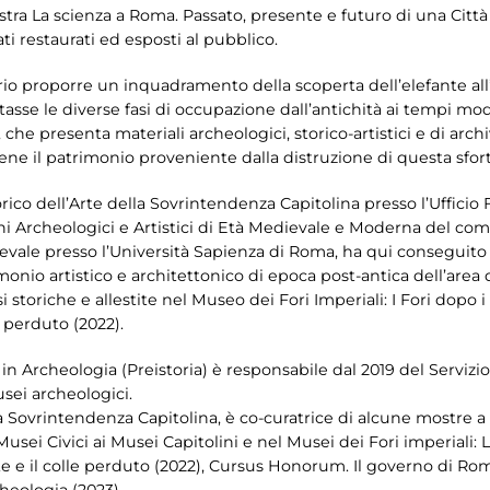
stra La scienza a Roma. Passato, presente e futuro di una Città
ati restaurati ed esposti al pubblico.
o proporre un inquadramento della scoperta dell’elefante all’i
asse le diverse fasi di occupazione dall’antichità ai tempi mod
che presenta materiali archeologici, storico-artistici e di archi
ne il patrimonio proveniente dalla distruzione di questa sfort
ico dell’Arte della Sovrintendenza Capitolina presso l’Ufficio Fo
ni Archeologici e Artistici di Età Medievale e Moderna del c
ievale presso l’Università Sapienza di Roma, ha qui conseguito i
imonio artistico e architettonico di epoca post-antica dell’area d
storiche e allestite nel Museo dei Fori Imperiali: I Fori dopo i 
e perduto (2022).
 in Archeologia (Preistoria) è responsabile dal 2019 del Servi
usei archeologici.
 la Sovrintendenza Capitolina, è co-curatrice di alcune mostre a
sei Civici ai Musei Capitolini e nel Musei dei Fori imperiali: 
fante e il colle perduto (2022), Cursus Honorum. Il governo di R
cheologia (2023).