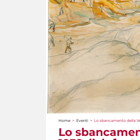
Home
>
Eventi
>
Lo sbancamento della Veli
Tu sei qui
Lo sbancamento