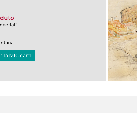
erduto
mperiali
ntaria
n la MIC card