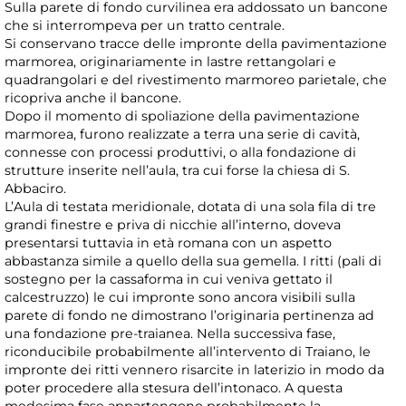
Sulla parete di fondo curvilinea era addossato un bancone
che si interrompeva per un tratto centrale.
Si conservano tracce delle impronte della pavimentazione
marmorea, originariamente in lastre rettangolari e
quadrangolari e del rivestimento marmoreo parietale, che
ricopriva anche il bancone.
Dopo il momento di spoliazione della pavimentazione
marmorea, furono realizzate a terra una serie di cavità,
connesse con processi produttivi, o alla fondazione di
strutture inserite nell’aula, tra cui forse la chiesa di S.
Abbaciro.
L’Aula di testata meridionale, dotata di una sola fila di tre
grandi finestre e priva di nicchie all’interno, doveva
presentarsi tuttavia in età romana con un aspetto
abbastanza simile a quello della sua gemella. I ritti (pali di
sostegno per la cassaforma in cui veniva gettato il
calcestruzzo) le cui impronte sono ancora visibili sulla
parete di fondo ne dimostrano l’originaria pertinenza ad
una fondazione pre-traianea. Nella successiva fase,
riconducibile probabilmente all’intervento di Traiano, le
impronte dei ritti vennero risarcite in laterizio in modo da
poter procedere alla stesura dell’intonaco. A questa