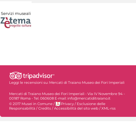
Servizi museali
Leggi le recensioni su:
Mercati di Traiano Museo dei Fori Imperiali
Mercati di Traiano Museo dei Fori Imperiali - Via IV Novembre 94 -
00187 Roma - Tel. 060608 E-mail: info@mercatiditraiano.it
© 2017 Musei in Comune
/
Privacy
/
Esclusione delle
Responsabilità
/
Credits
/
Accessibilità del sito web
/
XML-rss