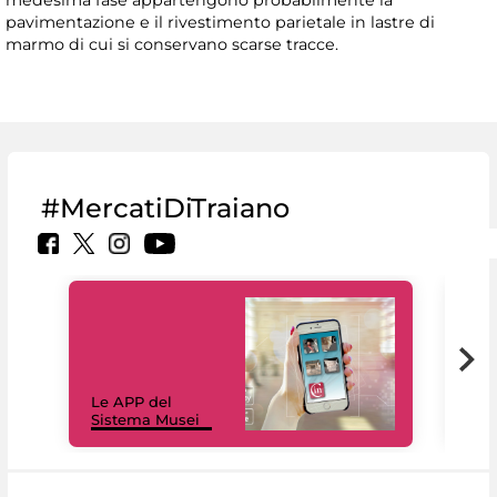
medesima fase appartengono probabilmente la
pavimentazione e il rivestimento parietale in lastre di
marmo di cui si conservano scarse tracce.
#MercatiDiTraiano
Il 
Le APP del
Mus
Sistema Musei
net