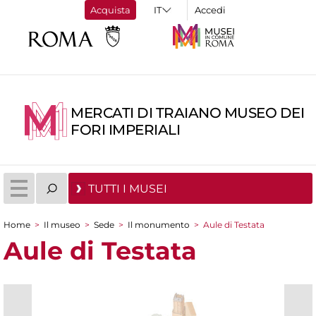
Acquista
Accedi
MERCATI DI TRAIANO MUSEO DEI
FORI IMPERIALI
TUTTI I MUSEI
Home
>
Il museo
>
Sede
>
Il monumento
>
Aule di Testata
Tu sei qui
Aule di Testata