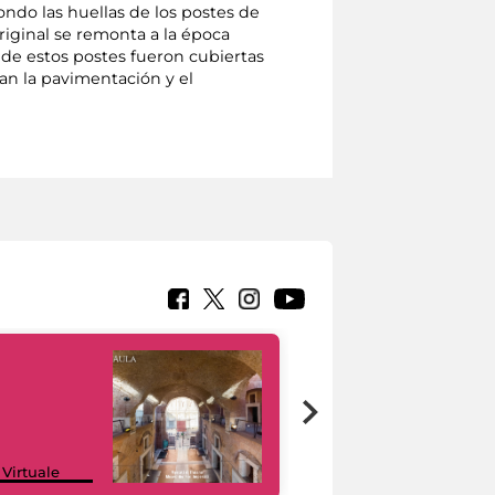
ndo las huellas de los postes de
riginal se remonta a la época
s de estos postes fueron cubiertas
can la pavimentación y el
Google Arts &
 Virtuale
Culture