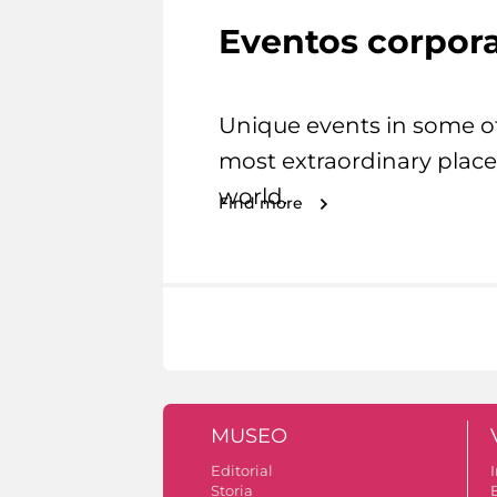
Eventos corpora
Unique events in some o
most extraordinary place
world.
Find more
MUSEO
Editorial
I
Storia