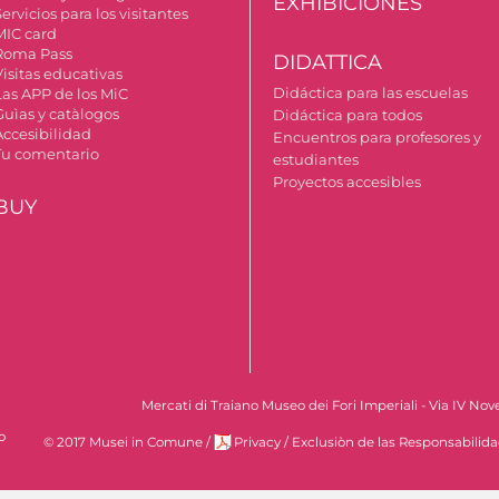
EXHIBICIONES
ervicios para los visitantes
MIC card
Roma Pass
DIDATTICA
Visitas educativas
Didáctica para las escuelas
Las APP de los MiC
Guìas y catàlogos
Didáctica para todos
Accesibilidad
Encuentros para profesores y
Tu comentario
estudiantes
Proyectos accesibles
BUY
Mercati di Traiano Museo dei Fori Imperiali - Via IV No
o
© 2017 Musei in Comune
/
Privacy
/
Exclusiòn de las Responsabilid