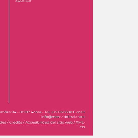
Sponsor
vembre 94 - 00187 Roma - Tel. +39 060608 E-mail:
info@mercatiditraiano.it
ades
/
Credits
/
Accesibilidad del sitio web
/
XML-
rss