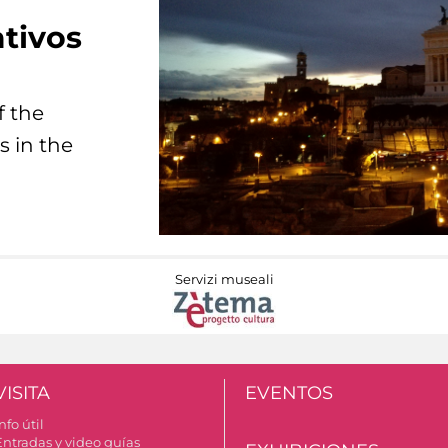
tivos
f the
s in the
Servizi museali
VISITA
EVENTOS
nfo útil
Entradas y video guías