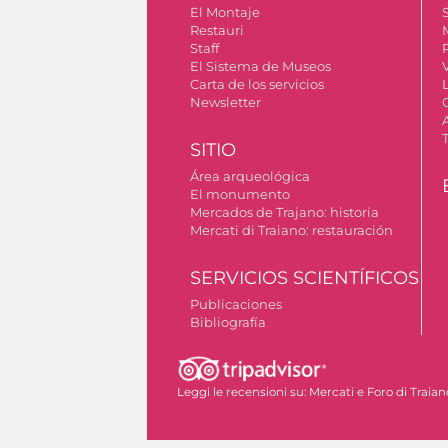
El Montaje
S
Restauri
Staff
El Sistema de Museos
Carta de los servicios
Newsletter
SITIO
Área arqueológica
El monumento
Mercados de Trajano: historia
Mercati di Traiano: restauración
SERVICIOS SCIENTÍFICOS
Publicaciones
Bibliografía
Permiso para tomar fotografías
Leggi le recensioni su:
Mercati e Foro di Traian