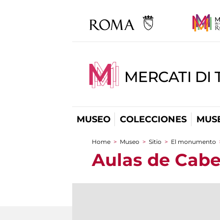
MERCATI DI 
MUSEO
COLECCIONES
MUSE
Home
>
Museo
>
Sitio
>
El monumento
You are here
Aulas de Cab