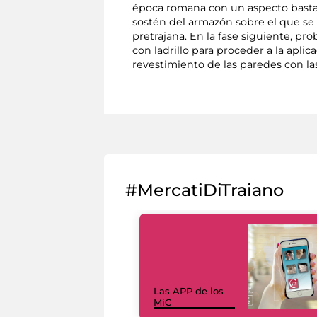
época romana con un aspecto bastant
sostén del armazón sobre el que se 
pretrajana. En la fase siguiente, pr
con ladrillo para proceder a la apli
revestimiento de las paredes con la
#MercatiDiTraiano
Las APP de los
MiC