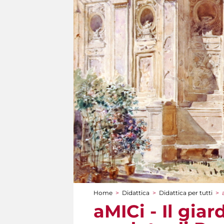
Home
>
Didattica
>
Didattica per tutti
>
Tu sei qui
aMICi - Il giar