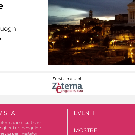
e
 luoghi
.
Servizi museali
VISITA
EVENTI
Informazioni pratiche
Biglietti e videoguide
MOSTRE
ervizi per i visitatori