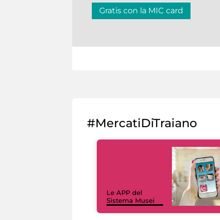
Gratis con la MIC card
#MercatiDiTraiano
Le APP del
Sistema Musei