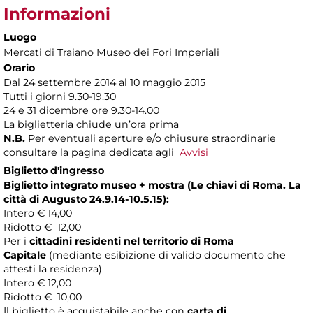
Informazioni
Luogo
Mercati di Traiano Museo dei Fori Imperiali
Orario
Dal 24 settembre 2014 al 10 maggio 2015
Tutti i giorni 9.30-19.30
24 e 31 dicembre ore 9.30-14.00
La biglietteria chiude un’ora prima
N.B.
Per eventuali aperture e/o chiusure straordinarie
consultare la pagina dedicata agli
Avvisi
Biglietto d'ingresso
Biglietto integrato museo + mostra (
Le chiavi di Roma. La
città di Augusto
24.9.14-10.5.15)
:
Intero € 14,00
Ridotto € 12,00
Per i
cittadini residenti nel territorio di Roma
Capitale
(mediante esibizione di valido documento che
attesti la residenza)
Intero € 12,00
Ridotto € 10,00
Il biglietto è acquistabile anche con
carta di