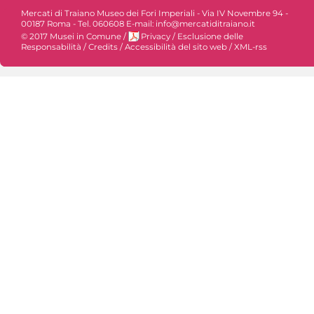
Mercati di Traiano Museo dei Fori Imperiali - Via IV Novembre 94 -
00187 Roma - Tel. 060608 E-mail: info@mercatiditraiano.it
© 2017 Musei in Comune
/
Privacy
/
Esclusione delle
Responsabilità
/
Credits
/
Accessibilità del sito web
/
XML-rss