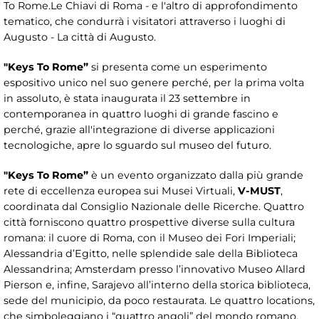
To Rome.Le Chiavi di Roma - e l'altro di approfondimento
tematico, che condurrà i visitatori attraverso i luoghi di
Augusto - La città di Augusto.
"Keys To Rome”
si presenta come un esperimento
espositivo unico nel suo genere perché, per la prima volta
in assoluto, è stata inaugurata il 23 settembre in
contemporanea in quattro luoghi di grande fascino e
perché, grazie all'integrazione di diverse applicazioni
tecnologiche, apre lo sguardo sul museo del futuro.
"Keys To Rome”
è un evento organizzato dalla più grande
rete di eccellenza europea sui Musei Virtuali,
V-MUST
,
coordinata dal Consiglio Nazionale delle Ricerche. Quattro
città forniscono quattro prospettive diverse sulla cultura
romana: il cuore di Roma, con il Museo dei Fori Imperiali;
Alessandria d’Egitto, nelle splendide sale della Biblioteca
Alessandrina; Amsterdam presso l’innovativo Museo Allard
Pierson e, infine, Sarajevo all’interno della storica biblioteca,
sede del municipio, da poco restaurata. Le quattro locations,
che simboleggiano i “quattro angoli” del mondo romano,