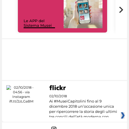
Il 
Le APP del
Mus
Sistema Musei
net
02/10/2018
Ai #MuseiCapitolini fino al 9
dicembre 2018 un’occasione unica
per ripercorrere la storia degli ultimi
tre concili dell’età moderna con