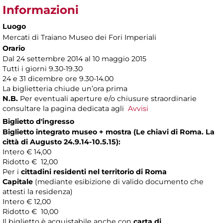
Informazioni
Luogo
Mercati di Traiano Museo dei Fori Imperiali
Orario
Dal 24 settembre 2014 al 10 maggio 2015
Tutti i giorni 9.30-19.30
24 e 31 dicembre ore 9.30-14.00
La biglietteria chiude un’ora prima
N.B.
Per eventuali aperture e/o chiusure straordinarie
consultare la pagina dedicata agli
Avvisi
Biglietto d'ingresso
Biglietto integrato museo + mostra (
Le chiavi di Roma. La
città di Augusto
24.9.14-10.5.15)
:
Intero € 14,00
Ridotto € 12,00
Per i
cittadini residenti nel territorio di Roma
Capitale
(mediante esibizione di valido documento che
attesti la residenza)
Intero € 12,00
Ridotto € 10,00
Il biglietto è acquistabile anche con
carta di