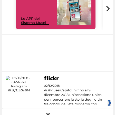
Il 
Le APP del
Mus
Sistema Musei
net
02/10/2018
Ai #MuseiCapitolini fino al 9
dicembre 2018 un’occasione unica
per ripercorrere la storia degli ultimi
tre concili dell’età moderna con