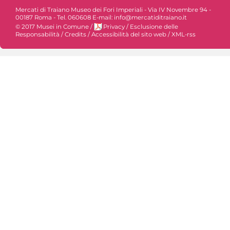
Mercati di Traiano Museo dei Fori Imperiali - Via IV Novembre 94 -
00187 Roma - Tel. 060608 E-mail: info@mercatiditraiano.it
© 2017 Musei in Comune
/
Privacy
/
Esclusione delle
Responsabilità
/
Credits
/
Accessibilità del sito web
/
XML-rss