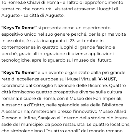
To Rome.Le Chiavi di Roma - e l'altro di approfondimento
tematico, che condurrà i visitatori attraverso i luoghi di
Augusto - La città di Augusto.
"Keys To Rome”
si presenta come un esperimento
espositivo unico nel suo genere perché, per la prima volta
in assoluto, è stata inaugurata il 23 settembre in
contemporanea in quattro luoghi di grande fascino e
perché, grazie all'integrazione di diverse applicazioni
tecnologiche, apre lo sguardo sul museo del futuro.
"Keys To Rome”
è un evento organizzato dalla più grande
rete di eccellenza europea sui Musei Virtuali,
V-MUST
,
coordinata dal Consiglio Nazionale delle Ricerche. Quattro
città forniscono quattro prospettive diverse sulla cultura
romana: il cuore di Roma, con il Museo dei Fori Imperiali;
Alessandria d’Egitto, nelle splendide sale della Biblioteca
Alessandrina; Amsterdam presso l’innovativo Museo Allard
Pierson e, infine, Sarajevo all’interno della storica biblioteca,
sede del municipio, da poco restaurata. Le quattro locations,
che simboleggiano i “quattro angoli” del mondo romano,