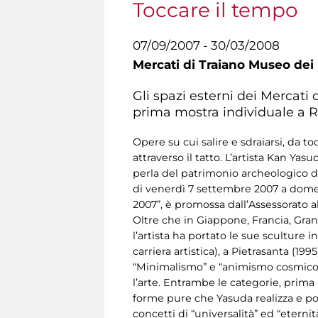
Toccare il tempo
07/09/2007 - 30/03/2008
Mercati di Traiano Museo dei 
Gli spazi esterni dei Mercati 
prima mostra individuale a R
Opere su cui salire e sdraiarsi, da t
attraverso il tatto. L’artista Kan Yas
perla del patrimonio archeologico de
di venerdì 7 settembre 2007 a domen
2007”, è promossa dall’Assessorato a
Oltre che in Giappone, Francia, Gran
l’artista ha portato le sue sculture i
carriera artistica), a Pietrasanta (199
“Minimalismo” e “animismo cosmico” s
l’arte. Entrambe le categorie, prima a
forme pure che Yasuda realizza e poi
concetti di “universalità” ed “eternit