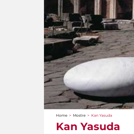
Home
>
Mostre
>
Kan Yasuda
Tu sei qui
Kan Yasuda