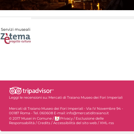
Servizi museali
Leggi le recensioni su:
Mercati di Traiano Museo dei Fori Imperiali
Mercati di Traiano Museo dei Fori Imperiali - Via IV Novembre 94 -
00187 Roma - Tel. 060608 E-mail: info@mercatiditraiano.it
© 2017 Musei in Comune
/
Privacy
/
Esclusione delle
Responsabilità
/
Credits
/
Accessibilità del sito web
/
XML-rss