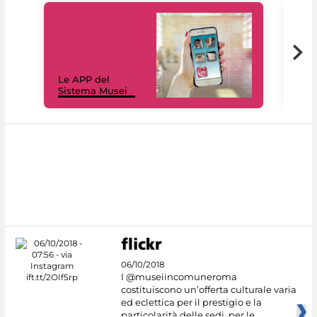
Il 
Le APP del
Mus
Sistema Musei
net
06/10/2018
I @museiincomuneroma
costituiscono un’offerta culturale varia
ed eclettica per il prestigio e la
particolarità delle sedi, per le