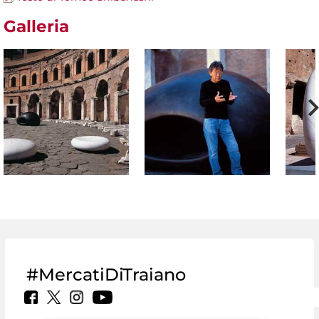
Galleria
#MercatiDiTraiano