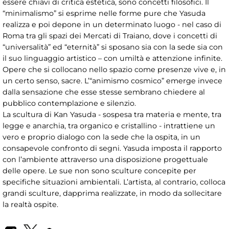
essere chiavi di critica estetica, sono concetti filosofici. Il
“minimalismo” si esprime nelle forme pure che Yasuda
realizza e poi depone in un determinato luogo - nel caso di
Roma tra gli spazi dei Mercati di Traiano, dove i concetti di
“universalità” ed “eternità” si sposano sia con la sede sia con
il suo linguaggio artistico – con umiltà e attenzione infinite.
Opere che si collocano nello spazio come presenze vive e, in
un certo senso, sacre. L’“animismo cosmico” emerge invece
dalla sensazione che esse stesse sembrano chiedere al
pubblico contemplazione e silenzio.
La scultura di Kan Yasuda - sospesa tra materia e mente, tra
legge e anarchia, tra organico e cristallino - intrattiene un
vero e proprio dialogo con la sede che la ospita, in un
consapevole confronto di segni. Yasuda imposta il rapporto
con l’ambiente attraverso una disposizione progettuale
delle opere. Le sue non sono sculture concepite per
specifiche situazioni ambientali. L’artista, al contrario, colloca
grandi sculture, dapprima realizzate, in modo da sollecitare
la realtà ospite.