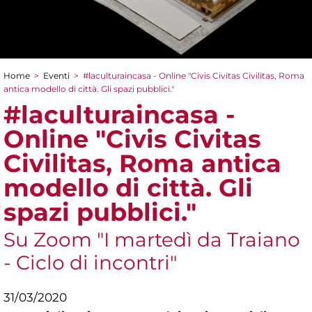
Home
>
Eventi
>
#laculturaincasa - Online "Civis Civitas Civilitas, Roma
Tu sei qui
antica modello di città. Gli spazi pubblici."
#laculturaincasa -
Online "Civis Civitas
Civilitas, Roma antica
modello di città. Gli
spazi pubblici."
Su Zoom "I martedì da Traiano
- Ciclo di incontri"
31/03/2020