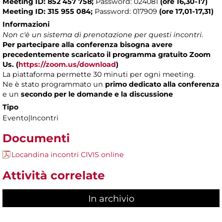
Meeting ID: 852 457 758;
Password: 024081
(ore 16,30-17)
Meeting ID: 315 955 084;
Password: 017909
(ore 17,01-17,31)
Informazioni
Non c'è un sistema di prenotazione per questi incontri
.
Per partecipare alla conferenza bisogna avere
precedentemente scaricato il programma gratuito Zoom
Us. (
https://zoom.us/download
)
La piattaforma permette 30 minuti per ogni meeting.
Ne è stato programmato un
primo dedicato alla conferenza
e un
secondo per le domande e la discussione
Tipo
Evento|Incontri
Documenti
Locandina incontri CIVIS online
Attività correlate
In archivio