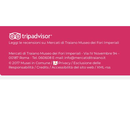
Leggi le recensioni su:
Mercati di Traiano Museo dei Fori Imperiali
Mercati di Traiano Museo dei Fori Imperiali - Via IV Novembre 94 -
00187 Roma - Tel. 060608 E-mail: info@mercatiditraiano.it
© 2017 Musei in Comune
/
Privacy
/
Esclusione delle
Responsabilità
/
Credits
/
Accessibilità del sito web
/
XML-rss