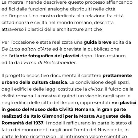
La mostra intende descrivere questo processo affiancando
edifici dalle funzioni analoghe distribuiti nelle città
dell’impero. Una mostra dedicata alla relazione fra città,
cittadinanza e civiltà nel mondo romano, descritta
attraverso i plastici delle architetture antiche
Per l’occasione è stata realizzata una
guida breve
edita da
De Luca editori d’Arte
ed è prevista la pubblicazione
dell'
atlante fotografico dei plastici
dopo il loro restauro,
edita da
L’Erma di Bretschneider
.
Il progetto espositivo documenta il carattere
prettamente
urbano della cultura classica
. La condivisione degli spazi,
degli edifici e delle leggi costituisce la
civitas
, il fulcro della
civiltà romana. La mostra è quindi un viaggio negli spazi e
negli edifici delle città dell’Impero, rappresentati
nei plastici
in gesso del Museo della Civiltà Romana
,
in gran parte
realizzati da Italo Gismondi per la Mostra Augustea della
Romanità del 1937
. I modelli raffigurano in parte lo stato di
fatto dei monumenti negli anni Trenta del Novecento, in
parte le loro ricostruzioni: all’intrinseco valore scientifico