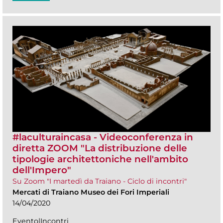
#laculturaincasa - Videoconferenza in
diretta ZOOM​ "La distribuzione delle
tipologie architettoniche nell'ambito
dell'Impero"
Su Zoom "I martedì da Traiano - Ciclo di incontri"
Mercati di Traiano Museo dei Fori Imperiali
14/04/2020
Evento|Incontri