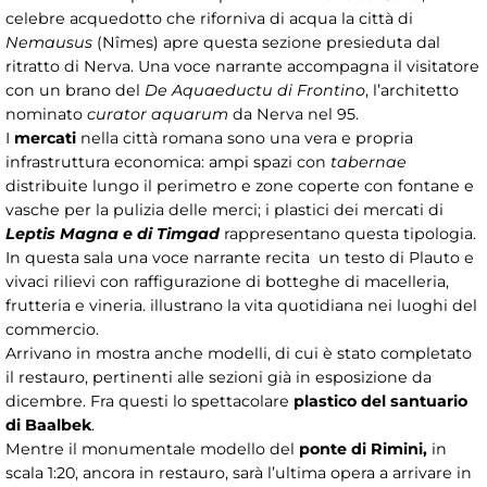
celebre acquedotto che riforniva di acqua la città di
Nemausus
(Nîmes) apre questa sezione presieduta dal
ritratto di Nerva. Una voce narrante accompagna il visitatore
con un brano del
De Aquaeductu di Frontino
, l’architetto
nominato
curator aquarum
da Nerva nel 95.
I
mercati
nella città romana sono una vera e propria
infrastruttura economica: ampi spazi con
tabernae
distribuite lungo il perimetro e zone coperte con fontane e
vasche per la pulizia delle merci; i plastici dei mercati di
Leptis Magna e di Timgad
rappresentano questa tipologia.
In questa sala una voce narrante recita un testo di Plauto e
vivaci rilievi con raffigurazione di botteghe di macelleria,
frutteria e vineria. illustrano la vita quotidiana nei luoghi del
commercio.
Arrivano in mostra anche modelli, di cui è stato completato
il restauro, pertinenti alle sezioni già in esposizione da
dicembre. Fra questi lo spettacolare
plastico del santuario
di Baalbek
.
Mentre il monumentale modello del
ponte di Rimini,
in
scala 1:20, ancora in restauro, sarà l’ultima opera a arrivare in