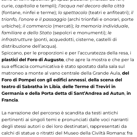
curie,
capitolia
e templi);
l’acqua nel decoro della città
(fontane, ninfei e terme);
lo spettacolo
(teatri e anfiteatri);
il
trionfo, l’onore e il passaggio
(archi trionfali e onorari, porte
urbiche);
il commercio
(mercati);
la memoria individuale
,
familiare e dello Stato
(sepolcri e monumenti);
le
infrastrutture
(ponti, acquedotti, cisterne, castelli di
distribuzione dell’acqua).
Spiccano, per le proporzioni e per l’accuratezza della resa, i
plastici del Foro di Augusto
, che apre la mostra e che per la
sua efficacia comunicativa è stato spostato dalla sala sul
matroneo a monte al vano centrale della Grande Aula,
del
Foro di Pompei con gli edifici annessi
,
della scena del
teatro di Sabratha in Libia
,
delle Terme di Treviri in
Germania e della Porta detta di Sant’Andrea ad Autun
,
in
Francia
.
La narrazione del percorso è scandita da testi antichi
pertinenti ai singoli temi e pronunciati dalle voci narranti
degli stessi autori o dei loro destinatari, rappresentati da
calchi di statue o ritratti del Museo della Civiltà Romana: fra