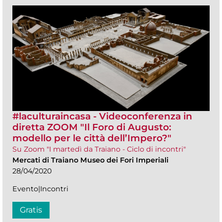
#laculturaincasa - Videoconferenza in
diretta ZOOM​ "Il Foro di Augusto:
modello per le città dell’Impero?"
Su Zoom "I martedì da Traiano - Ciclo di incontri"
Mercati di Traiano Museo dei Fori Imperiali
28/04/2020
Evento|Incontri
Gratis