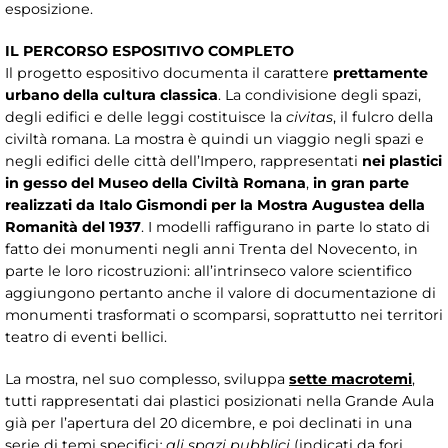
esposizione.
IL PERCORSO ESPOSITIVO COMPLETO
Il progetto espositivo documenta il carattere
prettamente
urbano della cultura classica
. La condivisione degli spazi,
degli edifici e delle leggi costituisce la
civitas
, il fulcro della
civiltà romana. La mostra è quindi un viaggio negli spazi e
negli edifici delle città dell’Impero, rappresentati
nei plastici
in gesso del Museo della Civiltà Romana
,
in gran parte
realizzati da Italo Gismondi per la Mostra Augustea della
Romanità del 1937
. I modelli raffigurano in parte lo stato di
fatto dei monumenti negli anni Trenta del Novecento, in
parte le loro ricostruzioni: all’intrinseco valore scientifico
aggiungono pertanto anche il valore di documentazione di
monumenti trasformati o scomparsi, soprattutto nei territori
teatro di eventi bellici.
La mostra, nel suo complesso, sviluppa
sette macrotemi
,
tutti rappresentati dai plastici posizionati nella Grande Aula
già per l’apertura del 20 dicembre, e poi declinati in una
serie di temi specifici
: gli spazi pubblici
(indicati da fori,