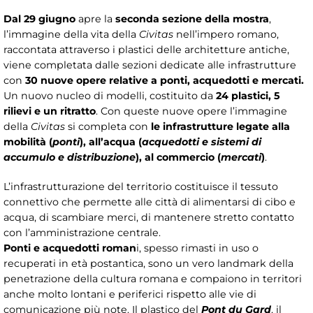
Dal 29 giugno
apre la
seconda sezione della mostra
,
l’immagine della vita della
Civitas
nell’impero romano,
raccontata attraverso i plastici delle architetture antiche,
viene completata dalle sezioni dedicate alle infrastrutture
con
30 nuove opere relative a
ponti, acquedotti e mercati.
Un nuovo nucleo di modelli, costituito da
24 plastici, 5
rilievi e un ritratto
. Con queste nuove opere l’immagine
della
Civitas
si completa con
le infrastrutture legate alla
mobilità (
ponti
), all’acqua (
acquedotti e sistemi di
accumulo e distribuzione
), al commercio (
mercati
)
.
L’infrastrutturazione del territorio costituisce il tessuto
connettivo che permette alle città di alimentarsi di cibo e
acqua, di scambiare merci, di mantenere stretto contatto
con l’amministrazione centrale.
Ponti e acquedotti roman
i, spesso rimasti in uso o
recuperati in età postantica, sono un vero landmark della
penetrazione della cultura romana e compaiono in territori
anche molto lontani e periferici rispetto alle vie di
comunicazione più note. Il plastico del
Pont du Gard
, il