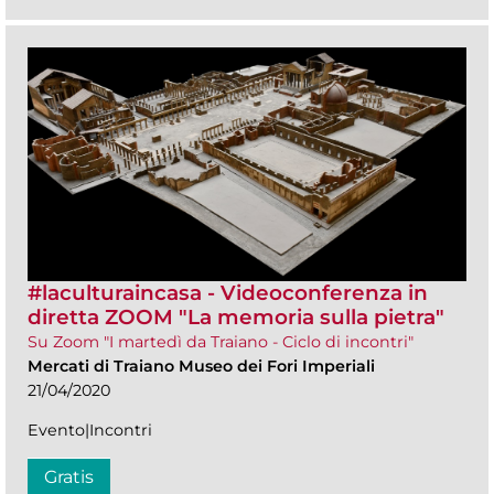
#laculturaincasa - Videoconferenza in
diretta ZOOM​ "La memoria sulla pietra"
Su Zoom "I martedì da Traiano - Ciclo di incontri"
Mercati di Traiano Museo dei Fori Imperiali
21/04/2020
Evento|Incontri
Gratis