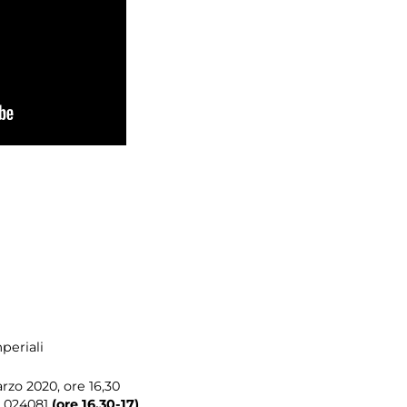
periali
rzo 2020, ore 16,30
 024081
(ore 16,30-17)