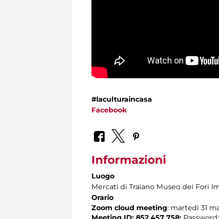
#laculturaincasa
Facebook
Informazioni
Luogo
Mercati di Traiano Museo dei Fori Im
Orario
Zoom cloud meeting
: martedì 31 ma
Meeting ID: 852 457 758;
Password: