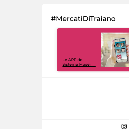
#MercatiDiTraiano
Le APP del
Sistema Musei