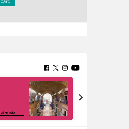
 card
Google Arts &
 Virtuale
Culture