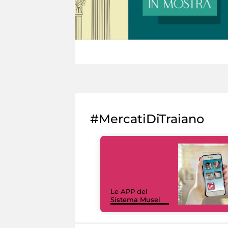
#MercatiDiTraiano
Le APP del
Sistema Musei