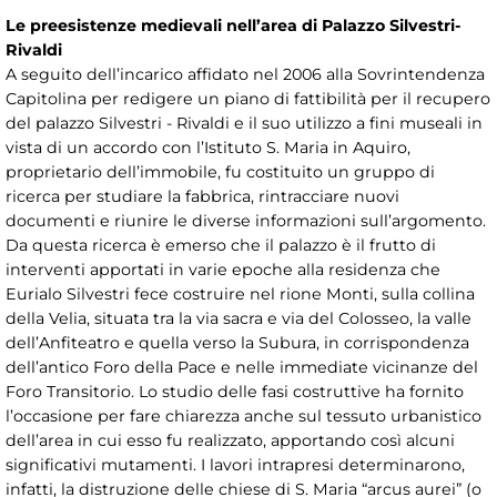
Le preesistenze medievali nell’area di Palazzo Silvestri-
Rivaldi
A seguito dell’incarico affidato nel 2006 alla Sovrintendenza
Capitolina per redigere un piano di fattibilità per il recupero
del palazzo Silvestri - Rivaldi e il suo utilizzo a fini museali in
vista di un accordo con l’Istituto S. Maria in Aquiro,
proprietario dell’immobile, fu costituito un gruppo di
ricerca per studiare la fabbrica, rintracciare nuovi
documenti e riunire le diverse informazioni sull’argomento.
Da questa ricerca è emerso che il palazzo è il frutto di
interventi apportati in varie epoche alla residenza che
Eurialo Silvestri fece costruire nel rione Monti, sulla collina
della Velia, situata tra la via sacra e via del Colosseo, la valle
dell’Anfiteatro e quella verso la Subura, in corrispondenza
dell’antico Foro della Pace e nelle immediate vicinanze del
Foro Transitorio. Lo studio delle fasi costruttive ha fornito
l’occasione per fare chiarezza anche sul tessuto urbanistico
dell’area in cui esso fu realizzato, apportando così alcuni
significativi mutamenti. I lavori intrapresi determinarono,
infatti, la distruzione delle chiese di S. Maria “arcus aurei” (o