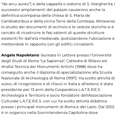
“de arcu aureo”) e della cappella o oratorio di S. Margherita; i
successivi ampliamenti del palazzo causarono anche la
definitiva scomparsa della chiesa di S. Maria de
Cambiatoribus e della vicina Torre della Contessa. Attraverso
lo studio dei documenti di archivio e le vedute storiche si è
cercato di ricostruire le fasi salienti di queste strutture
esistenti fin dall’età medievale, ipotizzandone l’ubicazione e
mettendole in rapporto con gli edifici circostanti.
Angela Napoletano
: laureata in Lettere presso l'Università
degli Studi di Roma "La Sapienza", Cattedra di Rilievo ed
Analisi Tecnica dei Monumenti Antichi (1988) dove ha
conseguito anche il diploma di specializzazione alla Scuola
Nazionale di Archeologia di Roma (1997). Ha svolto attività di
scavo, di ricognizione e di rilievo in Italia e all’estero; è stata
presidente per 13 anni della Cooperativa L.A.T.E.R.E.S.
Archeologia e Territorio e socio fondatore dell'Associazione
Culturale L.A.T.E.R.E.S. con cui ha svolto attività didattica
presso i principali monumenti di Roma e del Lazio. Dal 2002
è in organico nella Sovrintendenza Capitolina dove