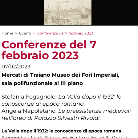
Home
>
Eventi
>
Conferenze del 7 febbraio 2023
Tu sei qui
Conferenze del 7
febbraio 2023
07/02/2023
Mercati di Traiano Museo dei Fori Imperiali,
sala polifunzionale al III piano
Stefania Fogagnolo:
La Velia dopo il 1932: le
conoscenze di epoca romana.
Angela Napoletano:
Le preesistenze medievali
nell'area di Palazzo Silvestri Rivaldi.
La Velia dopo il 1932: le conoscenze di epoca romana.
Frequentata fin dall’epoca arcaica, la collina della Velia si