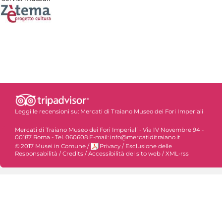
Leggi le recensioni su:
Mercati di Traiano Museo dei Fori Imperiali
Mercati di Traiano Museo dei Fori Imperiali - Via IV Novembre 94 -
00187 Roma - Tel. 060608 E-mail: info@mercatiditraiano.it
© 2017 Musei in Comune
/
Privacy
/
Esclusione delle
Responsabilità
/
Credits
/
Accessibilità del sito web
/
XML-rss