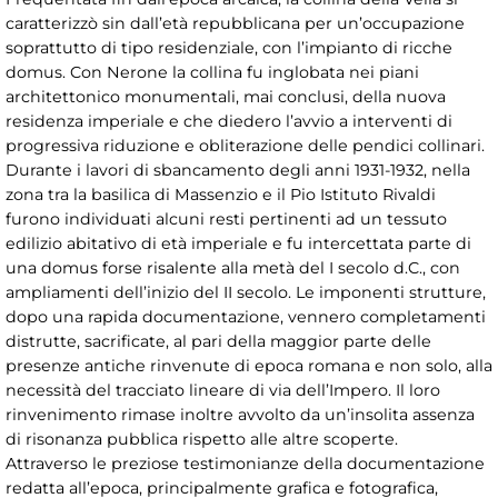
caratterizzò sin dall’età repubblicana per un’occupazione
soprattutto di tipo residenziale, con l’impianto di ricche
domus. Con Nerone la collina fu inglobata nei piani
architettonico monumentali, mai conclusi, della nuova
residenza imperiale e che diedero l’avvio a interventi di
progressiva riduzione e obliterazione delle pendici collinari.
Durante i lavori di sbancamento degli anni 1931-1932, nella
zona tra la basilica di Massenzio e il Pio Istituto Rivaldi
furono individuati alcuni resti pertinenti ad un tessuto
edilizio abitativo di età imperiale e fu intercettata parte di
una domus forse risalente alla metà del I secolo d.C., con
ampliamenti dell’inizio del II secolo. Le imponenti strutture,
dopo una rapida documentazione, vennero completamenti
distrutte, sacrificate, al pari della maggior parte delle
presenze antiche rinvenute di epoca romana e non solo, alla
necessità del tracciato lineare di via dell’Impero. Il loro
rinvenimento rimase inoltre avvolto da un’insolita assenza
di risonanza pubblica rispetto alle altre scoperte.
Attraverso le preziose testimonianze della documentazione
redatta all’epoca, principalmente grafica e fotografica,