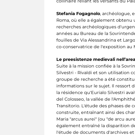
collinaire reliant les versants du Pa
Stefania Fogagnolo
, archéologue, e
Roma, où elle a également obtenu un
recherches archéologiques d'urgence
années au Bureau de la Sovrintendenz
fouilles de Via Alessandrina et Largo
co-conservatrice de l'exposition au Mu
Le preesistenze medievali nell’area 
Suite à la mission confiée à la Sovr
Silvestri - Rivaldi et son utilisati
groupe de recherche a été constitu
informations sur le sujet. Il ressort
la résidence qu'Eurialo Silvestri avai
del Colosseo, la vallée de l'Amphith
Transitorio. L'étude des phases de 
construite, entraînant ainsi des cha
Maria "arcus aurei" (ou "de arcu aur
également entraîné la disparition dé
l'étude de documents d'archives et d