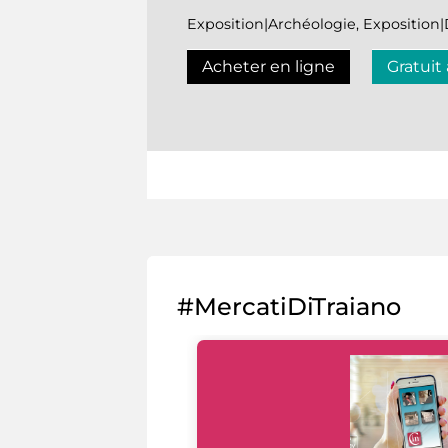
Exposition|Archéologie, Expositio
Acheter en ligne
Gratuit
#MercatiDiTraiano