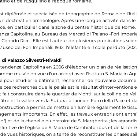
latino et de l'Esquilino à l'époque romaine.
st diplômée et spécialisée en topographie de Roma e dell'Itali
 doctorat en archéologie. Après une longue activité dans le 
, en particulier dans la zone du centre historique de Rome, el
a Capitolina, au Bureau des Mercati di Traiano -Fori Imperiali
 Corrado Ricci. Elle est l'auteur de plusieurs publications scien
seo dei Fori Imperiali: 1932, l'elefante e il colle perduto (2022
di Palazzo Silvestri-Rivaldi
intendenza Capitolina en 2006 d'élaborer un plan de réalisation
on comme musée en vue d'un accord avec l'Istituto S. Maria in Aq
é pour étudier le bâtiment, rechercher de nouveaux document
 de ces recherches que le palais est le résultat d'interventions
t fait construire dans le quartier de Monti, sur la colline de Veli
éâtre et la vallée vers la Subura, à l'ancien Foro della Pace et
construction a permis de mettre en lumière également le tissu 
ngements importants. En effet, les travaux entrepris ont entraî
eo") et de la chapelle ou oratoire de S. Margherita ; les agrand
finitive de l'église de S. Maria de Cambiatoribus et de la Torre
e vues historiques, on a tenté de reconstituer les phases sail