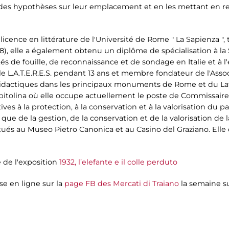
es hypothèses sur leur emplacement et en les mettant en re
 licence en littérature de l'Université de Rome " La Sapienza ", 
), elle a également obtenu un diplôme de spécialisation à la 
ités de fouille, de reconnaissance et de sondage en Italie et à l'
e L.A.T.E.R.E.S. pendant 13 ans et membre fondateur de l'Associ
és didactiques dans les principaux monuments de Rome et du Lat
itolina où elle occupe actuellement le poste de Commissaire 
tives à la protection, à la conservation et à la valorisation du 
si que de la gestion, de la conservation et de la valorisation de
ués au Museo Pietro Canonica et au Casino del Graziano. Elle e
e de l'exposition
1932, l’elefante e il colle perduto
se en ligne sur la
page FB des Mercati di Traiano
la semaine s