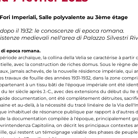
Fori Imperiali,
Salle polyvalente au 3ème étage
 dopo il 1932: le conoscenze di epoca romana.
istenze medievali nell'area di Palazzo Silvestri Riv
e di epoca romana.
ériode archaïque, la collina della Velia se caractérise à parti
ielle, avec la construction de riches domus. Sous le règne de 
x, jamais achevés, de la nouvelle résidence impériale, qui a
s travaux de fouille des années 1931-1932, dans la zone compris
s appartenant à un tissu bâti de l'époque impériale ont été iden
Ier siècle après J.-C., avec des extensions du début du IIe si
apide documentation, ont été complètement détruites, sacrifi
ne et au-delà, à la nécessité du tracé linéaire de la Via dell
e inhabituel de résonance publique par rapport à d'autres 
 de la documentation compilée à l'époque, principalement g
ovrintendenza Capitolina, on décrit les principaux contextes
uille, qui restent un témoignage valable des phases de peuplem