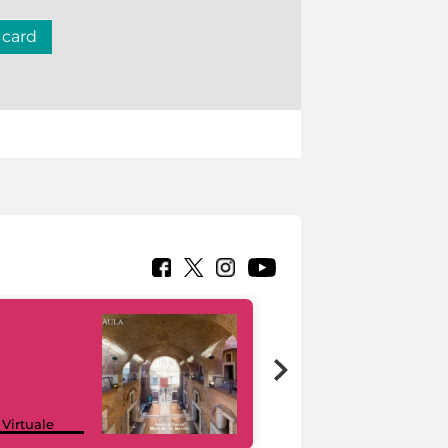
 card
Google Arts &
 Virtuale
Culture