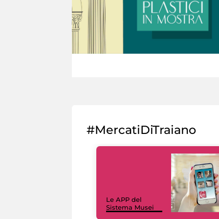
#MercatiDiTraiano
Le APP del
Sistema Musei