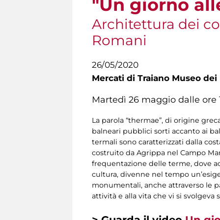
"Un giorno all
Architettura dei c
Romani
26/05/2020
Mercati di Traiano Museo dei 
Martedì 26 maggio dalle ore 1
La parola “thermae”, di origine gre
balneari pubblici sorti accanto ai b
termali sono caratterizzati dalla co
costruito da Agrippa nel Campo Marzio
frequentazione delle terme, dove acc
cultura, divenne nel tempo un’esige
monumentali, anche attraverso le par
attività e alla vita che vi si svolgeva
> Guarda il video
Un gio