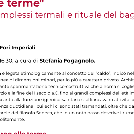
e terme"
omplessi termali e rituale del ba
Fori Imperiali
6.30, a cura di
Stefania Fogagnolo​​.
ca e legata etimologicamente al concetto del “caldo”, indicò 
alnea di dimensioni minori, per lo più a carattere privato. Arc
stante sperimentazione tecnico-costruttiva che a Roma si cogli
 alla fine del I secolo a.C. fino ai grandi complessi dell’età i
anto alla funzione igienico-sanitaria si affiancavano attività 
nza quotidiana i cui echi ci sono stati tramandati, oltre che 
ole del filosofo Seneca, che in un noto passo descrive i rumor
 solitamente.
rno alle terme