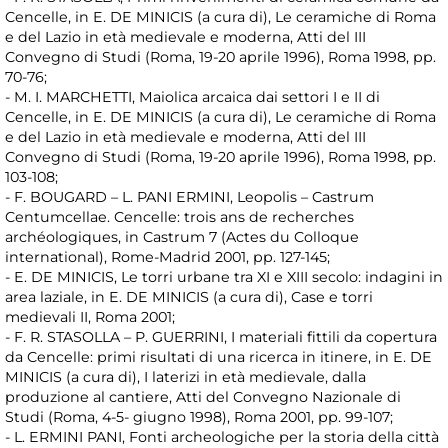
Cencelle, in E. DE MINICIS (a cura di), Le ceramiche di Roma
e del Lazio in età medievale e moderna, Atti del III
Convegno di Studi (Roma, 19-20 aprile 1996), Roma 1998, pp.
70-76;
- M. I. MARCHETTI, Maiolica arcaica dai settori I e II di
Cencelle, in E. DE MINICIS (a cura di), Le ceramiche di Roma
e del Lazio in età medievale e moderna, Atti del III
Convegno di Studi (Roma, 19-20 aprile 1996), Roma 1998, pp.
103-108;
- F. BOUGARD – L. PANI ERMINI, Leopolis – Castrum
Centumcellae. Cencelle: trois ans de recherches
archéologiques, in Castrum 7 (Actes du Colloque
international), Rome-Madrid 2001, pp. 127-145;
- E. DE MINICIS, Le torri urbane tra XI e XIII secolo: indagini in
area laziale, in E. DE MINICIS (a cura di), Case e torri
medievali II, Roma 2001;
- F. R. STASOLLA – P. GUERRINI, I materiali fittili da copertura
da Cencelle: primi risultati di una ricerca in itinere, in E. DE
MINICIS (a cura di), I laterizi in età medievale, dalla
produzione al cantiere, Atti del Convegno Nazionale di
Studi (Roma, 4-5- giugno 1998), Roma 2001, pp. 99-107;
- L. ERMINI PANI, Fonti archeologiche per la storia della città