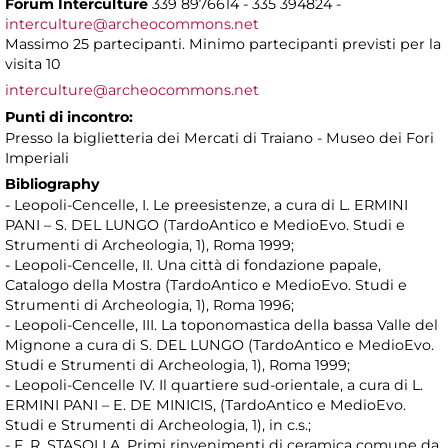
Forum Interculture
339 8976614 - 335 394824 -
interculture@archeocommons.net
Massimo 25 partecipanti. Minimo partecipanti previsti per la
visita 10
interculture@archeocommons.net
Punti di incontro:
Presso la biglietteria dei Mercati di Traiano - Museo dei Fori
Imperiali
Bibliography
- Leopoli-Cencelle, I. Le preesistenze, a cura di L. ERMINI
PANI – S. DEL LUNGO (TardoAntico e MedioEvo. Studi e
Strumenti di Archeologia, 1), Roma 1999;
- Leopoli-Cencelle, II. Una città di fondazione papale,
Catalogo della Mostra (TardoAntico e MedioEvo. Studi e
Strumenti di Archeologia, 1), Roma 1996;
- Leopoli-Cencelle, III. La toponomastica della bassa Valle del
Mignone a cura di S. DEL LUNGO (TardoAntico e MedioEvo.
Studi e Strumenti di Archeologia, 1), Roma 1999;
- Leopoli-Cencelle IV. Il quartiere sud-orientale, a cura di L.
ERMINI PANI – E. DE MINICIS, (TardoAntico e MedioEvo.
Studi e Strumenti di Archeologia, 1), in c.s.;
- F. R. STASOLLA, Primi rinvenimenti di ceramica comune da