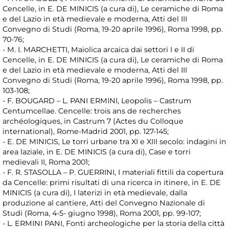
Cencelle, in E. DE MINICIS (a cura di), Le ceramiche di Roma
e del Lazio in età medievale e moderna, Atti del III
Convegno di Studi (Roma, 19-20 aprile 1996), Roma 1998, pp.
70-76;
- M. I. MARCHETTI, Maiolica arcaica dai settori I e II di
Cencelle, in E. DE MINICIS (a cura di), Le ceramiche di Roma
e del Lazio in età medievale e moderna, Atti del III
Convegno di Studi (Roma, 19-20 aprile 1996), Roma 1998, pp.
103-108;
- F. BOUGARD – L. PANI ERMINI, Leopolis – Castrum
Centumcellae. Cencelle: trois ans de recherches
archéologiques, in Castrum 7 (Actes du Colloque
international), Rome-Madrid 2001, pp. 127-145;
- E. DE MINICIS, Le torri urbane tra XI e XIII secolo: indagini in
area laziale, in E. DE MINICIS (a cura di), Case e torri
medievali II, Roma 2001;
- F. R. STASOLLA – P. GUERRINI, I materiali fittili da copertura
da Cencelle: primi risultati di una ricerca in itinere, in E. DE
MINICIS (a cura di), I laterizi in età medievale, dalla
produzione al cantiere, Atti del Convegno Nazionale di
Studi (Roma, 4-5- giugno 1998), Roma 2001, pp. 99-107;
- L. ERMINI PANI, Fonti archeologiche per la storia della città