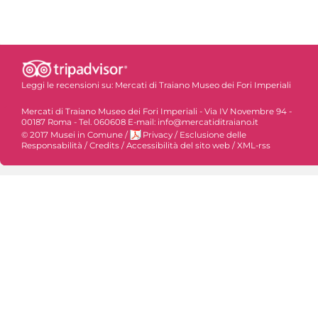
Leggi le recensioni su:
Mercati di Traiano Museo dei Fori Imperiali
Mercati di Traiano Museo dei Fori Imperiali - Via IV Novembre 94 -
00187 Roma - Tel. 060608 E-mail: info@mercatiditraiano.it
© 2017 Musei in Comune
/
Privacy
/
Esclusione delle
Responsabilità
/
Credits
/
Accessibilità del sito web
/
XML-rss