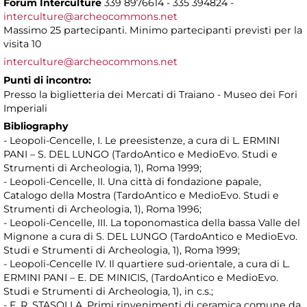
Forum Interculture
339 8976614 - 335 394824 -
interculture@archeocommons.net
Massimo 25 partecipanti. Minimo partecipanti previsti per la
visita 10
interculture@archeocommons.net
Punti di incontro:
Presso la biglietteria dei Mercati di Traiano - Museo dei Fori
Imperiali
Bibliography
- Leopoli-Cencelle, I. Le preesistenze, a cura di L. ERMINI
PANI – S. DEL LUNGO (TardoAntico e MedioEvo. Studi e
Strumenti di Archeologia, 1), Roma 1999;
- Leopoli-Cencelle, II. Una città di fondazione papale,
Catalogo della Mostra (TardoAntico e MedioEvo. Studi e
Strumenti di Archeologia, 1), Roma 1996;
- Leopoli-Cencelle, III. La toponomastica della bassa Valle del
Mignone a cura di S. DEL LUNGO (TardoAntico e MedioEvo.
Studi e Strumenti di Archeologia, 1), Roma 1999;
- Leopoli-Cencelle IV. Il quartiere sud-orientale, a cura di L.
ERMINI PANI – E. DE MINICIS, (TardoAntico e MedioEvo.
Studi e Strumenti di Archeologia, 1), in c.s.;
- F. R. STASOLLA, Primi rinvenimenti di ceramica comune da