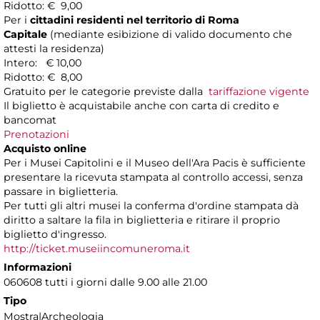
Ridotto: € 9,00
Per i
cittadini residenti nel territorio di Roma
Capitale
(mediante esibizione di valido documento che
attesti la residenza)
Intero: € 10,00
Ridotto: € 8,00
Gratuito per le categorie previste dalla
tariffazione vigente
Il biglietto è acquistabile anche con carta di credito e
bancomat
Prenotazioni
Acquisto online
Per i Musei Capitolini e il Museo dell'Ara Pacis è sufficiente
presentare la ricevuta stampata al controllo accessi, senza
passare in biglietteria.
Per tutti gli altri musei la conferma d'ordine stampata dà
diritto a saltare la fila in biglietteria e ritirare il proprio
biglietto d'ingresso.
http://ticket.museiincomuneroma.it
Informazioni
060608 tutti i giorni dalle 9.00 alle 21.00
Tipo
Mostra|Archeologia