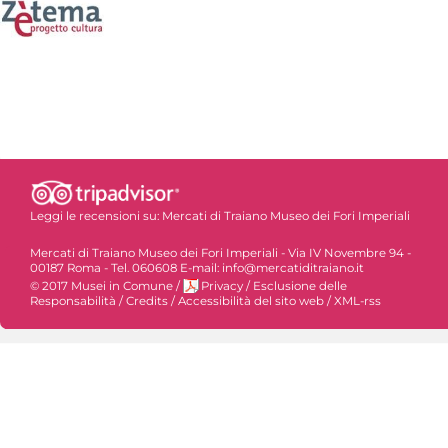
Leggi le recensioni su:
Mercati di Traiano Museo dei Fori Imperiali
Mercati di Traiano Museo dei Fori Imperiali - Via IV Novembre 94 -
00187 Roma - Tel. 060608 E-mail: info@mercatiditraiano.it
© 2017 Musei in Comune
/
Privacy
/
Esclusione delle
Responsabilità
/
Credits
/
Accessibilità del sito web
/
XML-rss