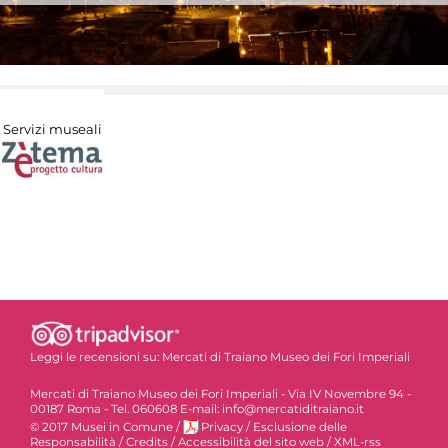
Servizi museali
Leggi le recensioni su:
Mercati di Traiano Museo dei Fori Imperiali
Mercati di Traiano Museo dei Fori Imperiali - Via IV Novembre 94 -
00187 Roma - Tel. 060608 E-mail: info@mercatiditraiano.it
© 2017 Musei in Comune
/
Privacy
/
Esclusione delle
Responsabilità
/
Credits
/
Accessibilità del sito web
/
XML-rss