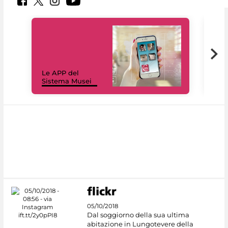
Il 
Le APP del
Mus
Sistema Musei
net
05/10/2018
Dal soggiorno della sua ultima
abitazione in Lungotevere della