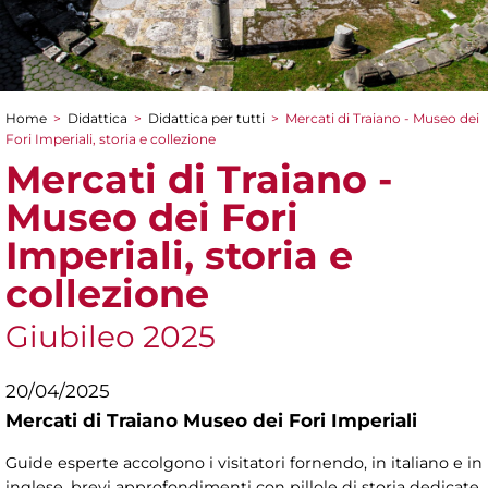
Home
>
Didattica
>
Didattica per tutti
>
Mercati di Traiano - Museo dei
Tu sei qui
Fori Imperiali, storia e collezione
Mercati di Traiano -
Museo dei Fori
Imperiali, storia e
collezione
Giubileo 2025
20/04/2025
Mercati di Traiano Museo dei Fori Imperiali
Guide esperte accolgono i visitatori fornendo, in italiano e in
inglese, brevi approfondimenti con pillole di storia dedicate