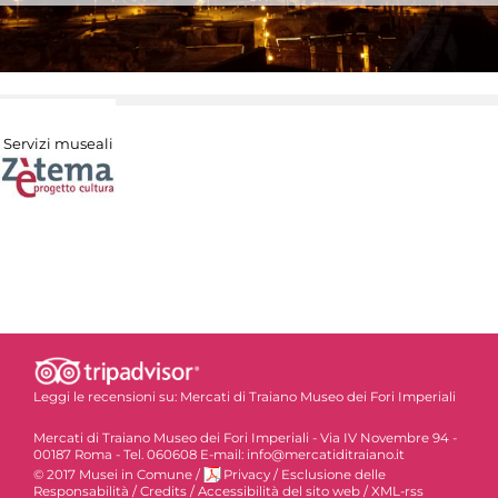
Servizi museali
Leggi le recensioni su:
Mercati di Traiano Museo dei Fori Imperiali
Mercati di Traiano Museo dei Fori Imperiali - Via IV Novembre 94 -
00187 Roma - Tel. 060608 E-mail: info@mercatiditraiano.it
© 2017 Musei in Comune
/
Privacy
/
Esclusione delle
Responsabilità
/
Credits
/
Accessibilità del sito web
/
XML-rss