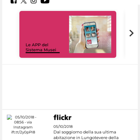
Il 
Le APP del
Mus
Sistema Musei
net
05/10/2018
Dal soggiorno della sua ultima
abitazione in Lungotevere della