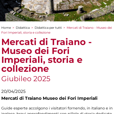
Home
>
Didattica
>
Didattica per tutti
>
Mercati di Traiano - Museo dei
Tu sei qui
Fori Imperiali, storia e collezione
Mercati di Traiano -
Museo dei Fori
Imperiali, storia e
collezione
Giubileo 2025
20/04/2025
Mercati di Traiano Museo dei Fori Imperiali
Guide esperte accolgono i visitatori fornendo, in italiano e in
inglese, brevi approfondimenti con pillole di storia dedicate