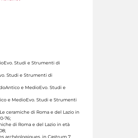
ioEvo. Studi e Strumenti di
vo. Studi e Strumenti di
ardoAntico e MedioEvo. Studi e
Antico e MedioEvo. Studi e Strumenti
 Le ceramiche di Roma e del Lazio in
0-76;
ramiche di Roma e del Lazio in età
08;
es archéologiques, in Castrum 7