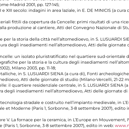
ome-Madrid 2001, pp. 127-145;
 e XIII secolo: indagini in area laziale, in E. DE MINICIS (a cura 
riali fittili da copertura da Cencelle: primi risultati di una rice
, dalla produzione al cantiere, Atti del Convegno Nazionale di 
e per la storia della città nell’altomedioevo, in S. LUSUARDI SI
ltura degli insediamenti nell’altomedioevo, Atti delle giornate d
elle: un isolato pluristratificato nel quartiere sud-orientale d
grafiche per la storia e la cultura degli insediamenti nell’alto
002), Milano 2003, pp. 11-18;
alliche, in S. LUSUARDI SIENA (a cura di), Fonti archeologiche 
edioevo, Atti delle giornate di studio (Milano-Vercelli, 21-22 m
lle: il quartiere residenziale centrale, in S. LUSUARDI SIENA (a
ura degli insediamenti nell’altomedioevo, Atti delle giornate di
 tecnologia stradale e costruito nell’impianto medievale, in
le et Moderne (Paris 1, Sorbonne, 3-8 settembre 2007), edito 
ore V. La fornace per la ceramica, in L’Europe en Mouvement, 
(Paris 1, Sorbonne, 3-8 settembre 2007), edito in web:
www.me