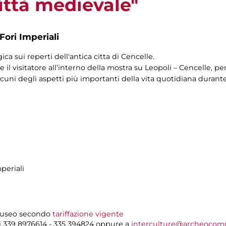
città medievale"
Fori Imperiali
ica sui reperti dell'antica citta di Cencelle.
il visitatore all’interno della mostra su Leopoli – Cencelle, p
alcuni degli aspetti più importanti della vita quotidiana durant
periali
 museo secondo
tariffazione vigente
i 339 8976614 - 335 394824 oppure a
interculture@archeocom