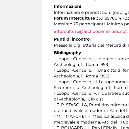
Informazioni
Informazioni e prenotazioni (obbliga
Forum Interculture
339 8976614 - 3
Massimo 25 partecipanti. Minimo part
interculture@archeocommons.net
Punti di incontro:
Presso la biglietteria dei Mercati di
Bibliography
- Leopoli-Cencelle, I. Le preesisten
Archeologia, 1), Roma 1999;
- Leopoli-Cencelle, II. Una città di
Archeologia, 1), Roma 1996;
- Leopoli-Cencelle, III. La toponom
Strumenti di Archeologia, 1), Roma 1
- Leopoli-Cencelle IV. Il quartiere 
di Archeologia, 1), in c.s.;
- F. R. STASOLLA, Primi rinvenimenti
età medievale e moderna, Atti del II
- M. I. MARCHETTI, Maiolica arcaica da
medievale e moderna, Atti del III Co
- F. BOUGARD – L. PANI ERMINI, Leop