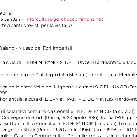
torie)
35 394824 -
interculture@archeocommons.net
ecipanti previsti per la visita 10
 Traiano - Museo dei Fori Imperiali
ze, a cura di L. ERMINI PANI – S. DEL LUNGO (TardoAntico e Med
 fondazione papale, Catalogo della Mostra (TardoAntico e MedioE
astica della bassa Valle del Mignone a cura di S. DEL LUNGO (T
999;
sud-orientale, a cura di L. ERMINI PANI – E. DE MINICIS, (Tardo
 di ceramica comune da Cencelle, in E. DE MINICIS (a cura di),
I Convegno di Studi (Roma, 19-20 aprile 1996), Roma 1998, pp. 7
i settori I e II di Cencelle, in E. DE MINICIS (a cura di), Le ce
nvegno di Studi (Roma, 19-20 aprile 1996), Roma 1998, pp. 103-1
olis – Castrum Centumcellae. Cencelle: trois ans de recherch