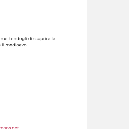
ermettendogli di scoprire le
e il medioevo.
mons.net