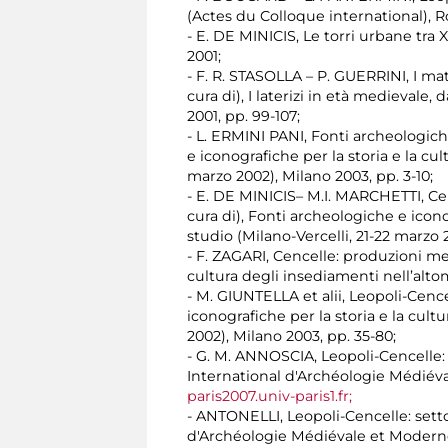
(Actes du Colloque international), R
- E. DE MINICIS, Le torri urbane tra XI
2001;
- F. R. STASOLLA – P. GUERRINI, I mate
cura di), I laterizi in età medievale
2001, pp. 99-107;
- L. ERMINI PANI, Fonti archeologich
e iconografiche per la storia e la cu
marzo 2002), Milano 2003, pp. 3-10;
- E. DE MINICIS– M.I. MARCHETTI, Cenc
cura di), Fonti archeologiche e icono
studio (Milano-Vercelli, 21-22 marzo 2
- F. ZAGARI, Cencelle: produzioni met
cultura degli insediamenti nell’altom
- M. GIUNTELLA et alii, Leopoli-Cence
iconografiche per la storia e la cult
2002), Milano 2003, pp. 35-80;
- G. M. ANNOSCIA, Leopoli-Cencelle:
International d'Archéologie Médiéva
paris2007.univ-paris1.fr;
- ANTONELLI, Leopoli-Cencelle: sett
d'Archéologie Médiévale et Moderne 