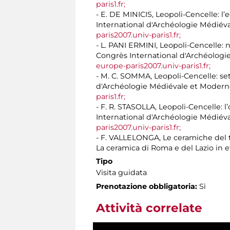
paris1.fr;
- E. DE MINICIS, Leopoli-Cencelle: l
International d'Archéologie Médiéva
paris2007.univ-paris1.fr;
- L. PANI ERMINI, Leopoli-Cencelle: 
Congrès International d'Archéologie
europe-paris2007.univ-paris1.fr;
- M. C. SOMMA, Leopoli-Cencelle: set
d'Archéologie Médiévale et Moderne 
paris1.fr;
- F. R. STASOLLA, Leopoli-Cencelle: 
International d'Archéologie Médiéva
paris2007.univ-paris1.fr;
- F. VALLELONGA, Le ceramiche del te
La ceramica di Roma e del Lazio in 
Tipo
Visita guidata
Prenotazione obbligatoria:
Sì
Attività correlate