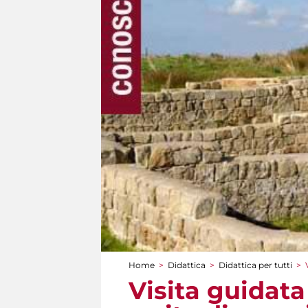
Home
>
Didattica
>
Didattica per tutti
>
Tu sei qui
Visita guidata