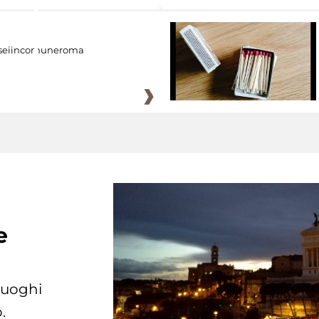
eiincomuneroma
e
 luoghi
.