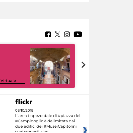
Google Arts &
 Virtuale
Culture
08/10/2018
L'area trapezoidale di #piazza del
#Campidoglio è delimitata dai
due edifici dei #MuseiCapitolini
contrapposti, che