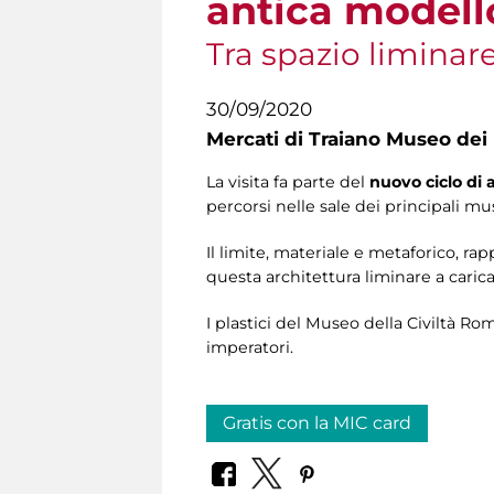
antica modello 
Tra spazio liminare
30/09/2020
Mercati di Traiano Museo dei 
La visita fa parte del
nuovo ciclo d
percorsi nelle sale dei principali mu
Il limite, materiale e metaforico, r
questa architettura liminare a caricars
I plastici del Museo della Civiltà Ro
imperatori.
Gratis con la MIC card