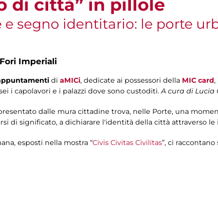
di città” in pillole
 e segno identitario: le porte ur
Fori Imperiali
i appuntamenti
di
aMICi
, dedicate ai possessori della
MIC card
,
sei i capolavori e i palazzi dove sono custoditi.
A cura di
Lucia 
appresentato dalle mura cittadine trova, nelle Porte, una mome
i di significato, a dichiarare l'identità della città attraverso le
mana, esposti nella mostra “
Civis Civitas Civilitas
”, ci raccontano 