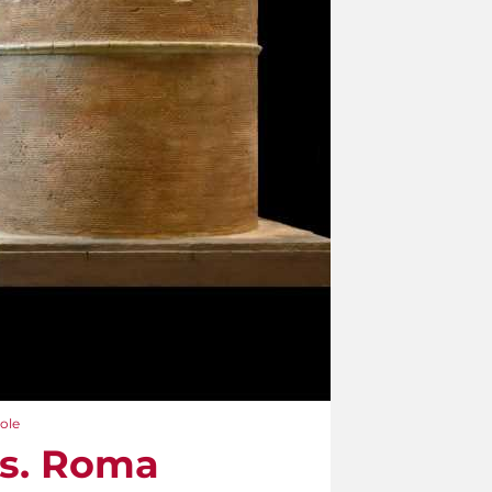
lole
tas. Roma