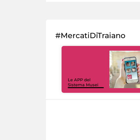
#MercatiDiTraiano
Le APP del
Sistema Musei