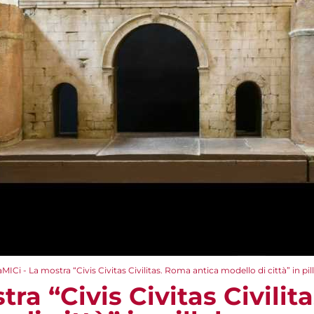
aMICi - La mostra “Civis Civitas Civilitas. Roma antica modello di città” in pil
tra “Civis Civitas Civili