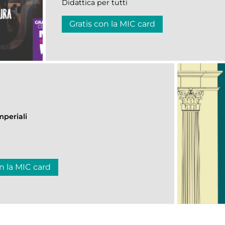
Didattica per tutti
Gratis con la MIC card
mperiali
n la MIC card