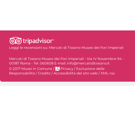
Leggi le recensioni su:
Mercati di Traiano Museo dei Fori Imperiali
Mercati di Traiano Museo dei Fori Imperiali - Via IV Novembre 94 -
00187 Roma - Tel. 060608 E-mail: info@mercatiditraiano.it
© 2017 Musei in Comune
/
Privacy
/
Esclusione delle
Responsabilità
/
Credits
/
Accessibilità del sito web
/
XML-rss