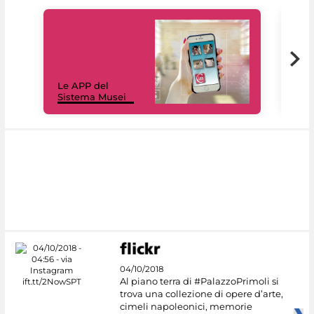
Il 
Le APP del
Mus
Sistema Musei
net
04/10/2018
Al piano terra di #PalazzoPrimoli si
trova una collezione di opere d’arte,
cimeli napoleonici, memorie