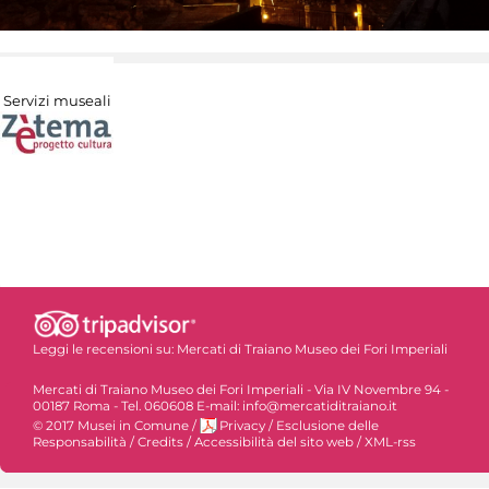
Servizi museali
Leggi le recensioni su:
Mercati di Traiano Museo dei Fori Imperiali
Mercati di Traiano Museo dei Fori Imperiali - Via IV Novembre 94 -
00187 Roma - Tel. 060608 E-mail: info@mercatiditraiano.it
© 2017 Musei in Comune
/
Privacy
/
Esclusione delle
Responsabilità
/
Credits
/
Accessibilità del sito web
/
XML-rss