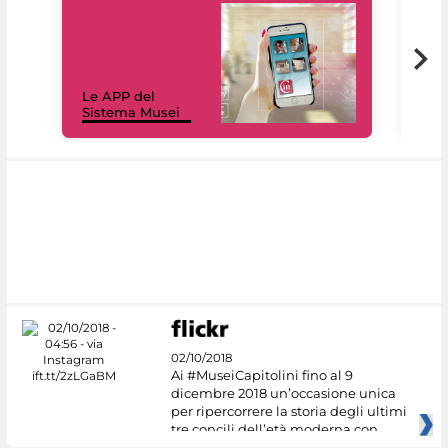
Il 
Le APP del
Mus
Sistema Musei
net
02/10/2018
Ai #MuseiCapitolini fino al 9
dicembre 2018 un’occasione unica
per ripercorrere la storia degli ultimi
tre concili dell’età moderna con