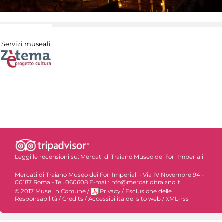
Servizi museali
Leggi le recensioni su:
Mercati di Traiano Museo dei Fori Imperiali
Mercati di Traiano Museo dei Fori Imperiali - Via IV Novembre 94 -
00187 Roma - Tel. 060608 E-mail: info@mercatiditraiano.it
© 2017 Musei in Comune
/
Privacy
/
Esclusione delle
Responsabilità
/
Credits
/
Accessibilità del sito web
/
XML-rss