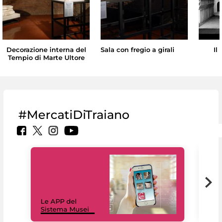
Decorazione interna del
Sala con fregio a girali
Il
Tempio di Marte Ultore
#MercatiDiTraiano
Il 
Le APP del
Mus
Sistema Musei
net