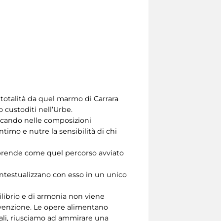
 totalità da quel marmo di Carrara
o custoditi nell’Urbe.
evocando nelle composizioni
timo e nutre la sensibilità di chi
mprende come quel percorso avviato
ontestualizzano con esso in un unico
ilibrio e di armonia non viene
invenzione. Le opere alimentano
iali, riusciamo ad ammirare una