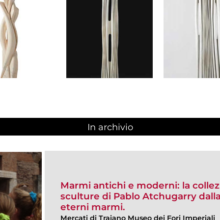
In archivio
Marmi antichi e moderni: la colle
sculture di Pablo Atchugarry dalla
eterni marmi.
Mercati di Traiano Museo dei Fori Imperiali