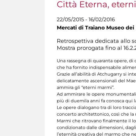
Città Eterna, eter
22/05/2015 - 16/02/2016
Mercati di Traiano Museo dei 
Retrospettiva dedicata allo
Mostra prorogata fino al 16.2
Una rassegna di quaranta opere, di c
che ha fornito indispensabile aliment
Grazie all’abilità di Atchugarry si 
delicatamente ascensionali del Maest
ammira gli “eterni marmi”.
Ad ammirare le opere monumentali, c
più di duemila anni fa conosca qui l
Le opere dialogano tra di loro tracc
concerto architettonico, così che la
Marmi che ritrovano finalmente il lo
condizionato dalle dimensioni, dagli
l’eternità creativa del marmo che ne