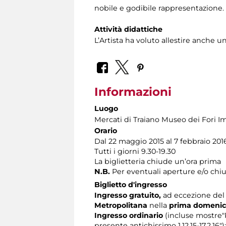
nobile e godibile rappresentazione.
Attività didattiche
L’Artista ha voluto allestire anche 
Informazioni
Luogo
Mercati di Traiano Museo dei Fori Im
Orario
Dal 22 maggio 2015 al 7 febbraio 201
Tutti i giorni 9.30-19.30
La biglietteria chiude un’ora prima
N.B.
Per eventuali aperture e/o chiu
Biglietto d'ingresso
Ingresso gratuito,
ad eccezione del n
Metropolitana
nella
prima domeni
Ingresso ordinario
(incluse mostre"P
presente antichissimo 1.12.15-17.2.16"):