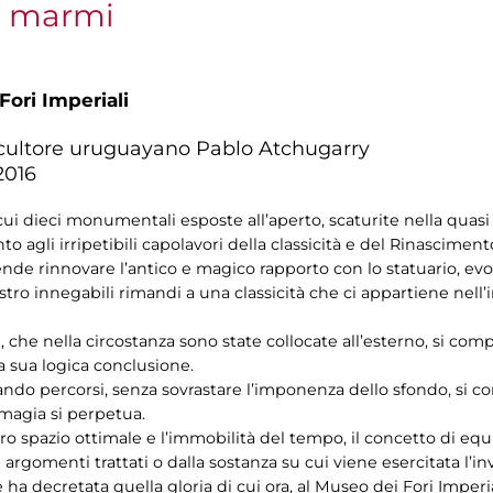
ni marmi
Fori Imperiali
 scultore uruguayano Pablo Atchugarry
.2016
ui dieci monumentali esposte all’aperto, scaturite nella quasi
o agli irripetibili capolavori della classicità e del Rinasciment
intende rinnovare l’antico e magico rapporto con lo statuario, 
ro innegabili rimandi a una classicità che ci appartiene nell’in
he nella circostanza sono state collocate all’esterno, si co
a sua logica conclusione.
iando percorsi, senza sovrastare l’imponenza dello sfondo, si c
 magia si perpetua.
ro spazio ottimale e l’immobilità del tempo, il concetto di equ
 argomenti trattati o dalla sostanza su cui viene esercitata l’
 ha decretata quella gloria di cui ora, al Museo dei Fori Imper