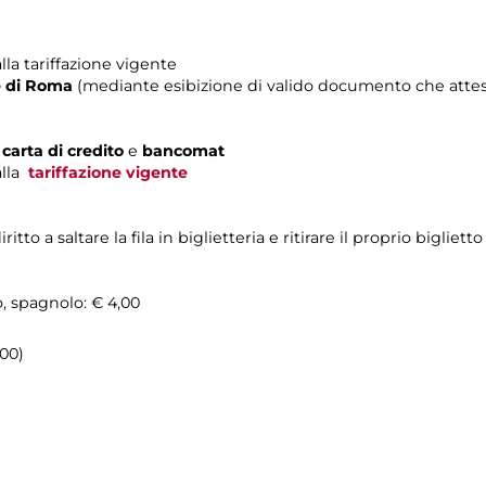
lla tariffazione vigente
e di Roma
(mediante esibizione di valido documento che attest
n
carta di credito
e
bancomat
alla
tariffazione vigente
o a saltare la fila in biglietteria e ritirare il proprio biglietto
o, spagnolo: € 4,00
.00)