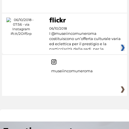
06/10/2018
I @museiincomuneroma
costituiscono un’offerta culturale varia
ed eclettica per il prestigio e la
particolarità delle sedi, per le
museiincomuneroma