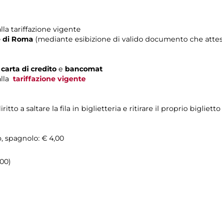
lla tariffazione vigente
e di Roma
(mediante esibizione di valido documento che attest
n
carta di credito
e
bancomat
alla
tariffazione vigente
o a saltare la fila in biglietteria e ritirare il proprio biglietto
o, spagnolo: € 4,00
.00)