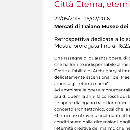
Città Eterna, eter
22/05/2015 - 16/02/2016
Mercati di Traiano Museo dei 
Retrospettiva dedicata allo
Mostra prorogata fino al 16.2
Una rassegna di quaranta opere, di c
che ha fornito indispensabile aliment
Grazie all’abilità di Atchugarry si 
delicatamente ascensionali del Maest
ammira gli “eterni marmi”.
Ad ammirare le opere monumentali, c
più di duemila anni fa conosca qui l
Le opere dialogano tra di loro tracc
concerto architettonico, così che la
Marmi che ritrovano finalmente il lo
condizionato dalle dimensioni, dagli
l’eternità creativa del marmo che ne