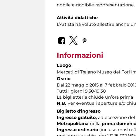
nobile e godibile rappresentazione.
Attività didattiche
L’Artista ha voluto allestire anche 
Informazioni
Luogo
Mercati di Traiano Museo dei Fori Im
Orario
Dal 22 maggio 2015 al 7 febbraio 201
Tutti i giorni 9.30-19.30
La biglietteria chiude un’ora prima
N.B.
Per eventuali aperture e/o chiu
Biglietto d'ingresso
Ingresso gratuito,
ad eccezione del n
Metropolitana
nella
prima domeni
Ingresso ordinario
(incluse mostre"P
presente antichissimo 1.12.15-17.2.16"):