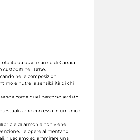
 totalità da quel marmo di Carrara
o custoditi nell’Urbe.
evocando nelle composizioni
timo e nutre la sensibilità di chi
mprende come quel percorso avviato
ontestualizzano con esso in un unico
ilibrio e di armonia non viene
invenzione. Le opere alimentano
iali, riusciamo ad ammirare una