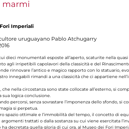
ni marmi
Fori Imperiali
 scultore uruguayano Pablo Atchugarry
.2016
ui dieci monumentali esposte all’aperto, scaturite nella quasi
o agli irripetibili capolavori della classicità e del Rinasciment
intende rinnovare l’antico e magico rapporto con lo statuario, 
ro innegabili rimandi a una classicità che ci appartiene nell’in
he nella circostanza sono state collocate all’esterno, si co
a sua logica conclusione.
iando percorsi, senza sovrastare l’imponenza dello sfondo, si c
 magia si perpetua.
ro spazio ottimale e l’immobilità del tempo, il concetto di equ
 argomenti trattati o dalla sostanza su cui viene esercitata l’
 ha decretata quella gloria di cui ora, al Museo dei Fori Imper