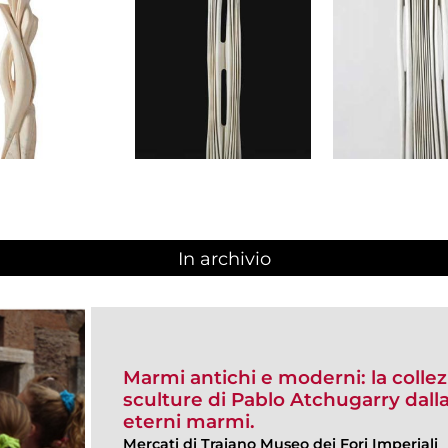
In archivio
Marmi antichi e moderni: la colle
sculture di Pablo Atchugarry dalla
eterni marmi.
Mercati di Traiano Museo dei Fori Imperiali