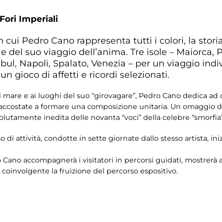
Fori Imperiali
ui Pedro Cano rappresenta tutti i colori, la storia
e del suo viaggio dell’anima. Tre isole – Maiorca, Pa
ul, Napoli, Spalato, Venezia – per un viaggio indivi
un gioco di affetti e ricordi selezionati.
l mare e ai luoghi del suo “girovagare”, Pedro Cano dedica ad o
d accostate a formare una composizione unitaria. Un omaggio d
ssolutamente inedita delle novanta “voci” della celebre “smorfia”
 di attività, condotte in sette giornate dallo stesso artista, in
ano accompagnerà i visitatori in percorsi guidati, mostrerà ai
coinvolgente la fruizione del percorso espositivo.