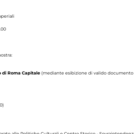
periali
.00
ostra:
rio di Roma Capitale
(mediante esibizione di valido documento c
0)
ato alle Politiche Culturali e Centro Storico - Sovraintendenz