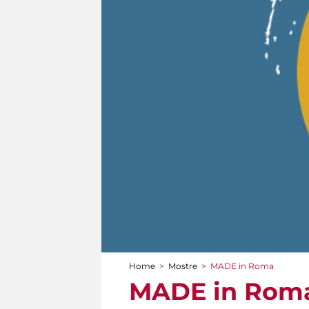
Home
>
Mostre
>
MADE in Roma
Tu sei qui
MADE in Rom