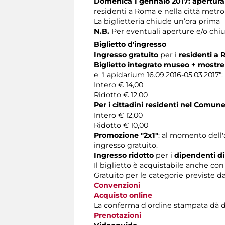
Domenica 1 gennaio 2017: apertura s
residenti a Roma e nella città metro
La biglietteria chiude un’ora prima
N.B.
Per eventuali aperture e/o chiu
Biglietto d'ingresso
Ingresso gratuito
per i
residenti a
Biglietto integrato museo + mostre
e "Lapidarium 16.09.2016-05.03.2017":
Intero € 14,00
Ridotto € 12,00
Per i cittadini residenti nel Comun
Intero € 12,00
Ridotto € 10,00
Promozione "2x1"
: al momento dell'a
ingresso gratuito.
Ingresso ridotto
per i
dipendenti d
Il biglietto è acquistabile anche co
Gratuito per le categorie previste d
Convenzioni
Acquisto online
La conferma d'ordine stampata dà diritt
Prenotazioni