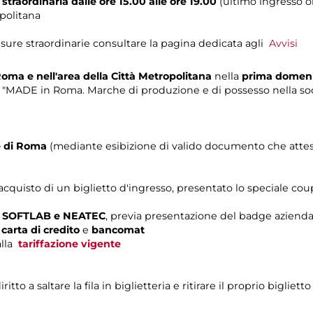
traordinaria dalle ore 15.00 alle ore 19.00
(ultimo ingresso or
politana
sure straordinarie consultare la pagina dedicata agli
Avvisi
 Roma
e nell'area della Città Metropolitana
nella
prima domen
"MADE in Roma. Marche di produzione e di possesso nella societ
e di Roma
(mediante esibizione di valido documento che attest
cquisto di un biglietto d'ingresso, presentato lo speciale coupo
i SOFTLAB e NEATEC
, previa presentazione del badge aziendal
n
carta di credito
e
bancomat
alla
tariffazione vigente
o a saltare la fila in biglietteria e ritirare il proprio biglietto