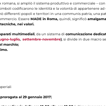
pax romana, si ampliò il sistema produttivo e commerciale – con
 i simboli codificarono le identità e la volontà di appartenere a
ò differenti popoli e territori in una communis patria, una pat
 commercio. Essere
MADE in Roma,
quindi, significò
amalgamare
 tecniche, nei valori.
pparati multimediali
, da un sistema di
comunicazione dedicato
ugno-luglio
,
settembre-novembre
)
, si divide in due macro se
del marchio;
timo.
periali
(
prorogata al 29 gennaio 2017
)