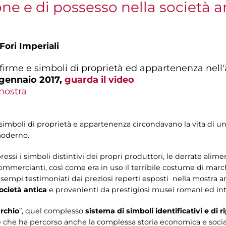
ne e di possesso nella società a
Fori Imperiali
, firme e simboli di proprietà ed appartenenza nel
 gennaio 2017,
guarda il video
mostra
ti simboli di proprietà e appartenenza circondavano la vita di
moderno.
ressi i simboli distintivi dei propri produttori, le derrate alim
mmercianti, così come era in uso il terribile costume di marc
esempi testimoniati dai preziosi reperti esposti nella mostra 
società antica
e provenienti da prestigiosi musei romani ed int
rchio
”, quel complesso
sistema di simboli identificativi e di r
 e che ha percorso anche la complessa storia economica e socia