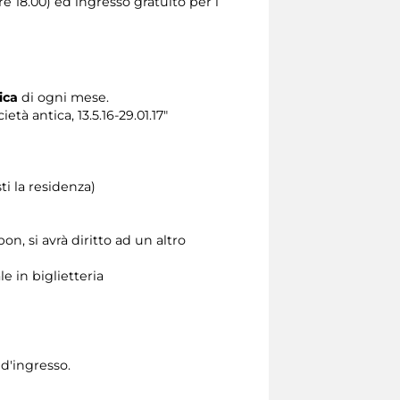
e 18.00) ed ingresso gratuito per i
ica
di ogni mese.
à antica, 13.5.16-29.01.17"
i la residenza)
n, si avrà diritto ad un altro
e in biglietteria
 d'ingresso.