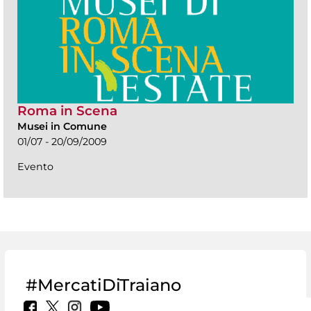
Roma in Scena
Musei in Comune
01/07 - 20/09/2009
Evento
#MercatiDiTraiano