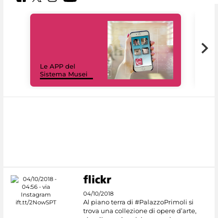
Il 
Le APP del
Mus
Sistema Musei
net
04/10/2018
Al piano terra di #PalazzoPrimoli si
trova una collezione di opere d’arte,