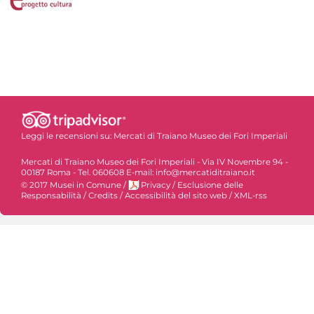
Leggi le recensioni su:
Mercati di Traiano Museo dei Fori Imperiali
Mercati di Traiano Museo dei Fori Imperiali - Via IV Novembre 94 -
00187 Roma - Tel. 060608 E-mail: info@mercatiditraiano.it
© 2017 Musei in Comune
/
Privacy
/
Esclusione delle
Responsabilità
/
Credits
/
Accessibilità del sito web
/
XML-rss