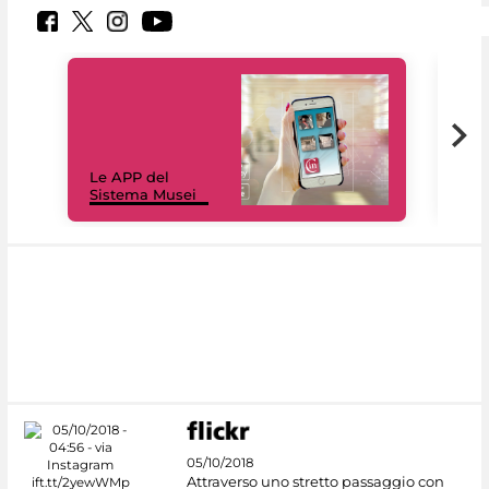
Il 
Le APP del
Mus
Sistema Musei
net
05/10/2018
Attraverso uno stretto passaggio con