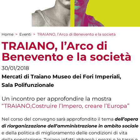
Home
>
Eventi
>
TRAIANO, l’Arco di Benevento e la società
Tu sei qui
TRAIANO, l’Arco di
Benevento e la società
30/01/2018
Mercati di Traiano Museo dei Fori Imperiali,
Sala Polifunzionale
Un incontro per approfondire la mostra
“TRAIANO,Costruire l’Impero, creare l’Europa”
Nel corso del convegno sarà approfondito il tema
dell’opera
di riorganizzazione dell’amministrazione in ambito sociale
e della politica di miglioramento delle condizioni di vita
della popolazione. Traiano infatti abbassò i prezzi e le tasse e