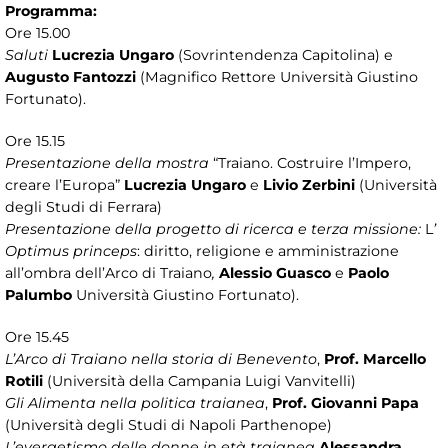
Programma:
Ore 15.00
Saluti
Lucrezia Ungaro
(Sovrintendenza Capitolina) e
Augusto Fantozzi
(Magnifico Rettore Università Giustino
Fortunato).
Ore 15.15
Presentazione della mostra
“Traiano. Costruire l’Impero,
creare l’Europa”
Lucrezia Ungaro
e
Livio Zerbini
(Università
degli Studi di Ferrara)
Presentazione della progetto di ricerca e terza missione:
L
’
Optimus princeps
: diritto, religione e amministrazione
all’ombra dell’Arco di Traiano
,
Alessio Guasco
e
Paolo
Palumbo
Università Giustino Fortunato).
Ore 15.45
L’Arco di Traiano nella storia di Benevento
,
Prof. Marcello
Rotili
(Università della Campania Luigi Vanvitelli)
Gli Alimenta nella politica traianea
,
Prof. Giovanni Papa
(Università degli Studi di Napoli Parthenope)
L’evergetismo delle donne in età traianea
Alessandra