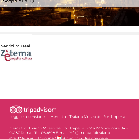
Scopri di più
Servizi museali
Leggi le recensioni su:
Mercati di Traiano Museo dei Fori Imperiali
Mercati di Traiano Museo dei Fori Imperiali - Via IV Novembre 94 -
00187 Roma - Tel. 060608 E-mail: info@mercatiditraiano.it
© 2017 Musei in Comune
/
Privacy
/
Esclusione delle