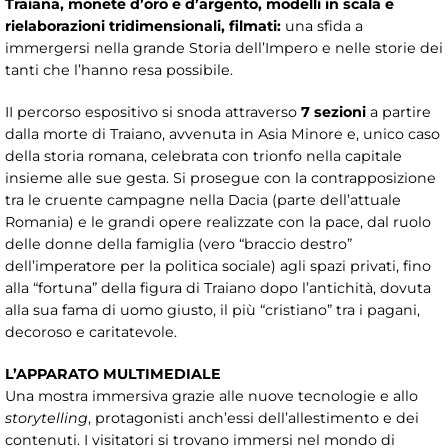
Traiana, monete d’oro e d’argento, modelli in scala e
rielaborazioni tridimensionali, filmati:
una sfida a
immergersi nella grande Storia dell’Impero e nelle storie dei
tanti che l’hanno resa possibile.
II percorso espositivo si snoda attraverso
7 sezioni
a partire
dalla morte di Traiano, avvenuta in Asia Minore e, unico caso
della storia romana, celebrata con trionfo nella capitale
insieme alle sue gesta. Si prosegue con la contrapposizione
tra le cruente campagne nella Dacia (parte dell’attuale
Romania) e le grandi opere realizzate con la pace, dal ruolo
delle donne della famiglia (vero “braccio destro”
dell’imperatore per la politica sociale) agli spazi privati, fino
alla “fortuna” della figura di Traiano dopo l’antichità, dovuta
alla sua fama di uomo giusto, il più “cristiano” tra i pagani,
decoroso e caritatevole.
L’APPARATO MULTIMEDIALE
Una mostra immersiva grazie alle nuove tecnologie e allo
storytelling
, protagonisti anch’essi dell’allestimento e dei
contenuti. I visitatori si trovano immersi nel mondo di