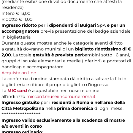
(mediante esibizione di valido documento che attesti la
residenza)
Intero € 13,00
Ridotto € 11,00
Ingresso ridotto
per i
dipendenti di Bulgari
SpA
e per un
accompagnatore
previa presentazione del badge aziendale
in biglietteria
Durante queste mostre anche le categorie aventi diritto
a
gratuità dovranno munirsi di un
biglietto ridottissimo di €
2,00
. La totale
gratuità è prevista per
bambini sotto i 6 anni,
gruppi di scuole elementari e medie (inferiori) e portatori di
handicap e accompagnatore.
Acquista on line
La conferma d'ordine stampata dà diritto a saltare la fila in
biglietteria e ritirare il proprio biglietto d'ingresso.
La
MIC card
è acquistabile nei musei e online
all’indirizzo
miccard.museiincomuneroma.it
Ingresso gratuito
per i
residenti a Roma e nell'area della
Città Metropolitana
nella
prima domenica
di ogni mese.
**********************
Ingresso valido esclusivamente alla scadenza di mostre
e/o eventi in corso
Ingresso ordinario
: