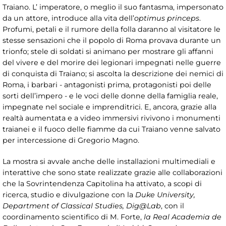
Traiano. L’ imperatore, o meglio il suo fantasma, impersonato
da un attore, introduce alla vita dell’
optimus
princeps
.
Profumi, petali e il rumore della folla daranno al visitatore le
stesse sensazioni che il popolo di Roma provava durante un
trionfo; stele di soldati si animano per mostrare gli affanni
del vivere e del morire dei legionari impegnati nelle guerre
di conquista di Traiano; si ascolta la descrizione dei nemici di
Roma, i barbari - antagonisti prima, protagonisti poi delle
sorti dell’impero - e le voci delle donne della famiglia reale,
impegnate nel sociale e imprenditrici. E, ancora, grazie alla
realtà aumentata e a video immersivi rivivono i monumenti
traianei e il fuoco delle fiamme da cui Traiano venne salvato
per intercessione di Gregorio Magno.
La mostra si avvale anche delle installazioni multimediali e
interattive che sono state realizzate grazie alle collaborazioni
che la Sovrintendenza Capitolina ha attivato, a scopi di
ricerca, studio e divulgazione con la
Duke University,
Department of Classical Studies, Dig@Lab
, con il
coordinamento scientifico di M. Forte,
la Real Academia de