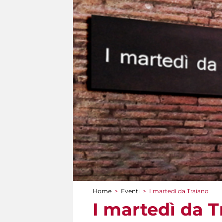
Home
>
Eventi
>
I martedì da Traiano
Tu sei qui
I martedì da T