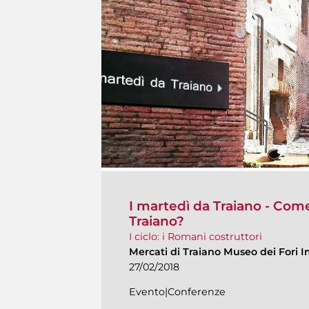
I martedì da Traiano - Come 
Traiano?
I ciclo: i Romani costruttori
Mercati di Traiano Museo dei Fori I
27/02/2018
Evento|Conferenze