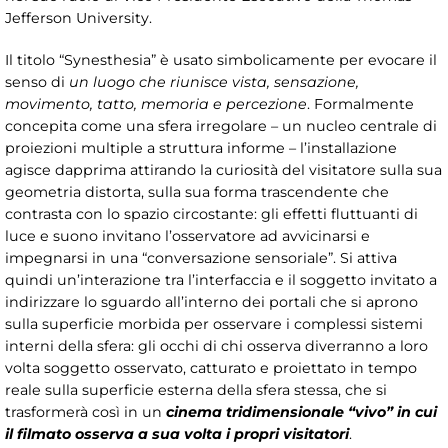
Jefferson University.
Il titolo “Synesthesia” è usato simbolicamente per evocare il
senso di
un luogo che riunisce vista, sensazione,
movimento, tatto, memoria e percezione
. Formalmente
concepita come una sfera irregolare – un nucleo centrale di
proiezioni multiple a struttura informe – l’installazione
agisce dapprima attirando la curiosità del visitatore sulla sua
geometria distorta, sulla sua forma trascendente che
contrasta con lo spazio circostante: gli effetti fluttuanti di
luce e suono invitano l’osservatore ad avvicinarsi e
impegnarsi in una “conversazione sensoriale”. Si attiva
quindi un’interazione tra l’interfaccia e il soggetto invitato a
indirizzare lo sguardo all’interno dei portali che si aprono
sulla superficie morbida per osservare i complessi sistemi
interni della sfera: gli occhi di chi osserva diverranno a loro
volta soggetto osservato, catturato e proiettato in tempo
reale sulla superficie esterna della sfera stessa, che si
trasformerà così in un
cinema tridimensionale “vivo” in cui
il filmato osserva a sua volta i propri visitatori
.