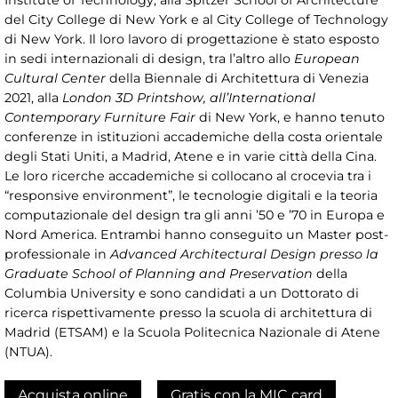
Institute of Technology, alla Spitzer School of Architecture
del City College di New York e al City College of Technology
di New York. Il loro lavoro di progettazione è stato esposto
in sedi internazionali di design, tra l’altro allo
European
Cultural Center
della Biennale di Architettura di Venezia
2021, alla
London 3D Printshow, all’International
Contemporary Furniture Fair
di New York, e hanno tenuto
conferenze in istituzioni accademiche della costa orientale
degli Stati Uniti, a Madrid, Atene e in varie città della Cina.
Le loro ricerche accademiche si collocano al crocevia tra i
“responsive environment”, le tecnologie digitali e la teoria
computazionale del design tra gli anni ’50 e ’70 in Europa e
Nord America. Entrambi hanno conseguito un Master post-
professionale in
Advanced Architectural Design presso la
Graduate School of Planning and Preservation
della
Columbia University e sono candidati a un Dottorato di
ricerca rispettivamente presso la scuola di architettura di
Madrid (ETSAM) e la Scuola Politecnica Nazionale di Atene
(NTUA).
Acquista online
Gratis con la MIC card