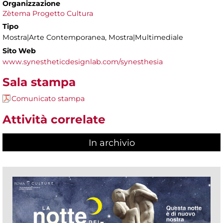
Organizzazione
Zètema Progetto Cultura
Tipo
Mostra|Arte Contemporanea, Mostra|Multimediale
Sito Web
www.synestheticdesignlab.com/synesthesia
Sala stampa
Comunicato stampa
Attività correlate
In archivio