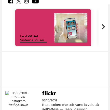
Il 
Le APP del
Mus
Sistema Musei
net
03/10/2018
Beati coloro che coltivano la voluttà
dell'attesa. — Jean Josipovici