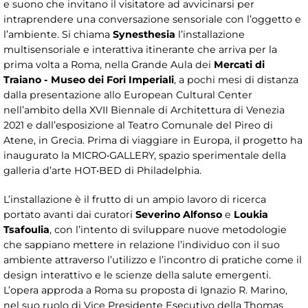
e suono che invitano il visitatore ad avvicinarsi per
intraprendere una conversazione sensoriale con l’oggetto e
l’ambiente. Si chiama
Synesthesia
l’installazione
multisensoriale e interattiva itinerante che arriva per la
prima volta a Roma, nella Grande Aula dei
Mercati di
Traiano - Museo dei Fori Imperiali
, a pochi mesi di distanza
dalla presentazione allo European Cultural Center
nell’ambito della XVII Biennale di Architettura di Venezia
2021 e dall’esposizione al Teatro Comunale del Pireo di
Atene, in Grecia. Prima di viaggiare in Europa, il progetto ha
inaugurato la MICRO•GALLERY, spazio sperimentale della
galleria d’arte HOT•BED di Philadelphia.
L’installazione è il frutto di un ampio lavoro di ricerca
portato avanti dai curatori
Severino Alfonso
e
Loukia
Tsafoulia
, con l’intento di sviluppare nuove metodologie
che sappiano mettere in relazione l’individuo con il suo
ambiente attraverso l’utilizzo e l’incontro di pratiche come il
design interattivo e le scienze della salute emergenti.
L’opera approda a Roma su proposta di Ignazio R. Marino,
nel suo ruolo di Vice Presidente Esecutivo della Thomas