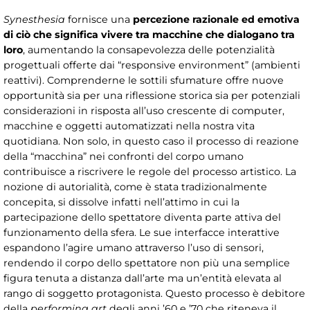
Synesthesia
fornisce una
percezione razionale ed emotiva
di ciò che significa vivere tra macchine che dialogano tra
loro
, aumentando la consapevolezza delle potenzialità
progettuali offerte dai “responsive environment” (ambienti
reattivi). Comprenderne le sottili sfumature offre nuove
opportunità sia per una riflessione storica sia per potenziali
considerazioni in risposta all’uso crescente di computer,
macchine e oggetti automatizzati nella nostra vita
quotidiana. Non solo, in questo caso il processo di reazione
della “macchina” nei confronti del corpo umano
contribuisce a riscrivere le regole del processo artistico. La
nozione di autorialità, come è stata tradizionalmente
concepita, si dissolve infatti nell’attimo in cui la
partecipazione dello spettatore diventa parte attiva del
funzionamento della sfera. Le sue interfacce interattive
espandono l’agire umano attraverso l’uso di sensori,
rendendo il corpo dello spettatore non più una semplice
figura tenuta a distanza dall’arte ma un’entità elevata al
rango di soggetto protagonista. Questo processo è debitore
della
performing art
degli anni ’60 e ’70 che riteneva il