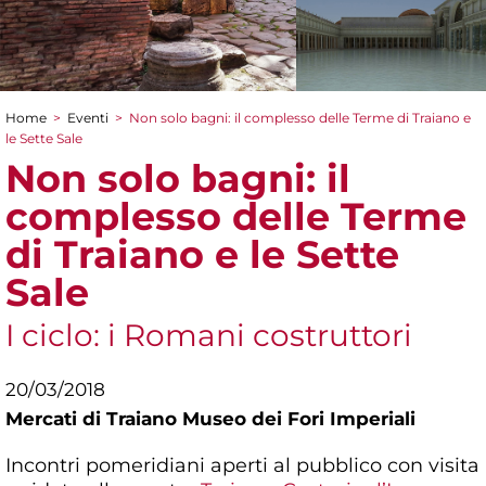
Home
>
Eventi
>
Non solo bagni: il complesso delle Terme di Traiano e
Tu sei qui
le Sette Sale
Non solo bagni: il
complesso delle Terme
di Traiano e le Sette
Sale
I ciclo: i Romani costruttori
20/03/2018
Mercati di Traiano Museo dei Fori Imperiali
Incontri pomeridiani aperti al pubblico con visita