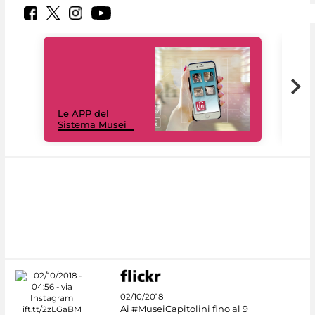
Il 
Le APP del
Mus
Sistema Musei
net
02/10/2018
Ai #MuseiCapitolini fino al 9