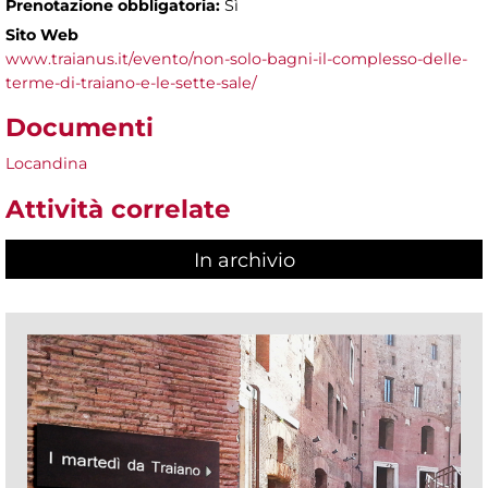
Prenotazione obbligatoria:
Sì
Sito Web
www.traianus.it/evento/non-solo-bagni-il-complesso-delle-
terme-di-traiano-e-le-sette-sale/
Documenti
Locandina
Attività correlate
In archivio