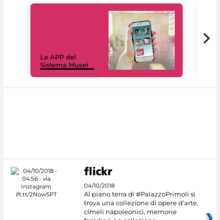
Il 
Le APP del
Mus
Sistema Musei
net
04/10/2018
Al piano terra di #PalazzoPrimoli si
trova una collezione di opere d’arte,
cimeli napoleonici, memorie