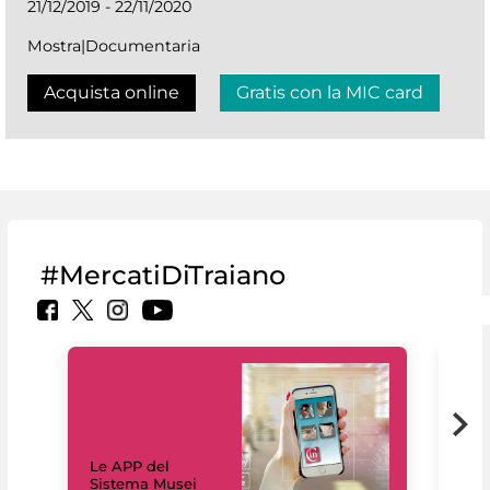
21/12/2019 - 22/11/2020
Mostra|Documentaria
Acquista online
Gratis con la MIC card
#MercatiDiTraiano
Il 
Le APP del
Mus
Sistema Musei
net