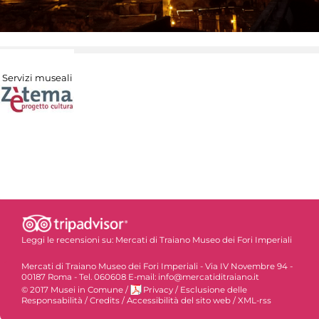
Servizi museali
Leggi le recensioni su:
Mercati di Traiano Museo dei Fori Imperiali
Mercati di Traiano Museo dei Fori Imperiali - Via IV Novembre 94 -
00187 Roma - Tel. 060608 E-mail: info@mercatiditraiano.it
© 2017 Musei in Comune
/
Privacy
/
Esclusione delle
Responsabilità
/
Credits
/
Accessibilità del sito web
/
XML-rss