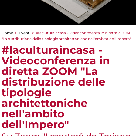
Home
>
Eventi
>
#laculturaincasa - Videoconferenza in diretta ZOOM​
Tu sei qui
"La distribuzione delle tipologie architettoniche nell'ambito dell'Impero"
#laculturaincasa -
Videoconferenza in
diretta ZOOM​ "La
distribuzione delle
tipologie
architettoniche
nell'ambito
dell'Impero"