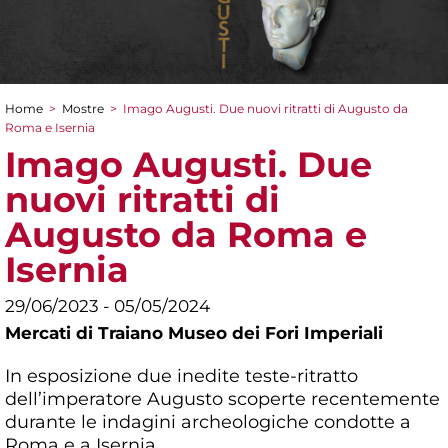
Home
>
Mostre
>
Imago Augusti. Due nuovi ritratti di Augusto da
Tu sei qui
Roma e Isernia
Imago Augusti. Due
nuovi ritratti di
Augusto da Roma e
Isernia
29/06/2023 - 05/05/2024
Mercati di Traiano Museo dei Fori Imperiali
In esposizione due inedite teste-ritratto
dell’imperatore Augusto scoperte recentemente
durante le indagini archeologiche condotte a
Roma e a Isernia.