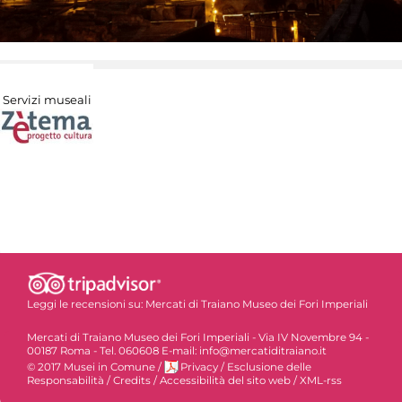
Servizi museali
Leggi le recensioni su:
Mercati di Traiano Museo dei Fori Imperiali
Mercati di Traiano Museo dei Fori Imperiali - Via IV Novembre 94 -
00187 Roma - Tel. 060608 E-mail: info@mercatiditraiano.it
© 2017 Musei in Comune
/
Privacy
/
Esclusione delle
Responsabilità
/
Credits
/
Accessibilità del sito web
/
XML-rss