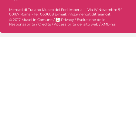
Mercati di Traiano Museo dei Fori Imperiali - Via IV Novembre 94 -
00187 Roma - Tel. 060608 E-mail: info@mercatiditraiano.it
© 2017 Musei in Comune
/
Privacy
/
Esclusione delle
Responsabilità
/
Credits
/
Accessibilità del sito web
/
XML-rss