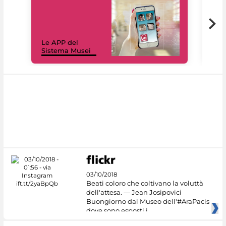
Il 
Le APP del
Mus
Sistema Musei
net
03/10/2018
Beati coloro che coltivano la voluttà
dell'attesa. — Jean Josipovici
Buongiorno dal Museo dell'#AraPacis
dove sono esposti i